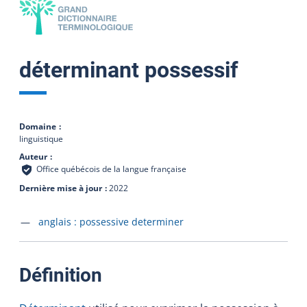
déterminant possessif
Domaine
linguistique
Auteur
Office québécois de la langue française
Dernière mise à jour
2022
Accéder à la fiche en
anglais :
possessive determiner
:
Définition