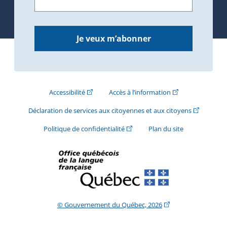
Je veux m’abonner
(Cet hyperlien externe s'ouvrira dans une nouve
(Cet hyperlien exte
Accessibilité
Accès à l’information
(Cet hyperli
Déclaration de services aux citoyennes et aux citoyens
(Cet hyperlien externe s'ouvrira d
Politique de confidentialité
Plan du site
(Cet hyperlien extern
© Gouvernement du Québec, 2026