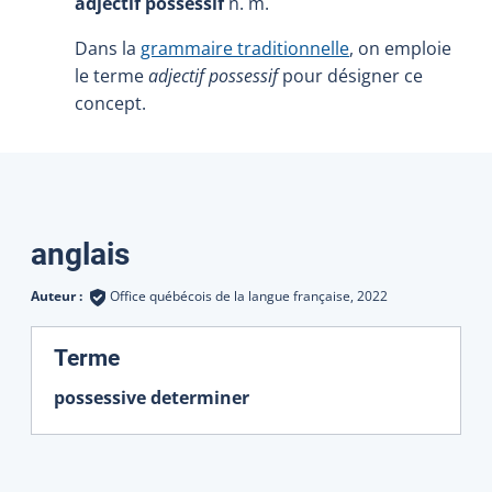
adjectif possessif
n. m.
Dans la
grammaire traditionnelle
, on emploie
le terme
adjectif possessif
pour désigner ce
concept.
Traductions
anglais
Auteur :
Office québécois de la langue française,
2022
:
Terme
possessive determiner