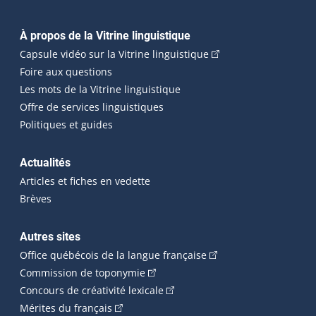
Navigation principale
À propos de la Vitrine linguistique
(Cet hyperlien externe
Capsule vidéo sur la Vitrine linguistique
Foire aux questions
Les mots de la Vitrine linguistique
Offre de services linguistiques
Politiques et guides
Actualités
Articles et fiches en vedette
Brèves
Autres sites
(Cet hyperlien externe 
Office québécois de la langue française
(Cet hyperlien externe s'ouvrira dan
Commission de toponymie
(Cet hyperlien externe s'ouvrira
Concours de créativité lexicale
(Cet hyperlien externe s'ouvrira dans une n
Mérites du français