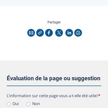
cette page
Partager
Copier l'adresse
Imprimer
Courriel
Facebook
X
LinkedIn
Évaluation de la page ou suggestion
L’information sur cette page vous a-t-elle été utile?
L’information sur cette page vous a-t-elle été utile?
*
Oui
Non