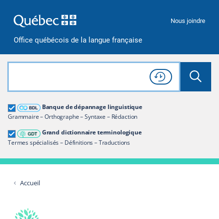
Passer à la recherche
Passer au contenu
Passer à la navigation
Nous joindre
Office québécois de la langue française
Rechercher dans tout le site
Lancer 
Consulter l'
Historique
de recherche
Grand dictionnaire terminologique
Banque de dépannage linguistique
Restreindre aux termes
Grammaire – Orthographe – Syntaxe – Rédaction
Grand dictionnaire terminologique
Termes spécialisés – Définitions – Traductions
Accueil