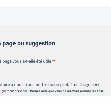
la page ou suggestion
te page vous a-t-elle été utile?
e page vous a-t-elle été utile?
*
aire à nous transmettre ou un problème à signaler?
nseignement personnel.
Prenez note que vous ne recevrez aucune réponse
.