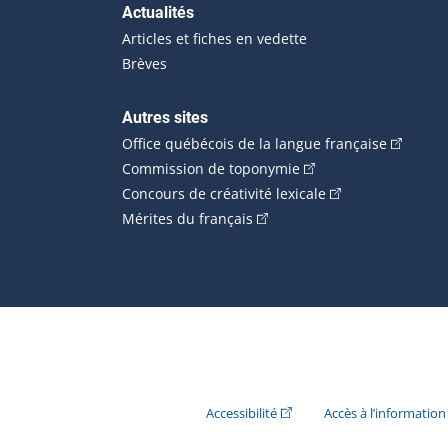
Actualités
Articles et fiches en vedette
Brèves
Autres sites
(Cet hype
Office québécois de la langue française
(Cet hyperlien externe
Commission de toponymie
(Cet hyperlien ext
Concours de créativité lexicale
(Cet hyperlien externe s'ouvr
Mérites du français
(Cet hyperlien externe s'ouvr
Accessibilité
Accès à l’information