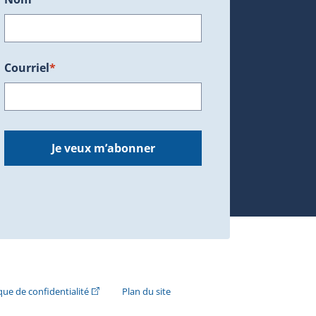
Courriel
*
dans une nouvelle fenêtre.)
Je veux m’abonner
n externe s'ouvrira dans une nouvelle fenêtre.)
(Cet hyperlien externe s'ouvrira dans une nouvelle fenê
ique de confidentialité
Plan du site