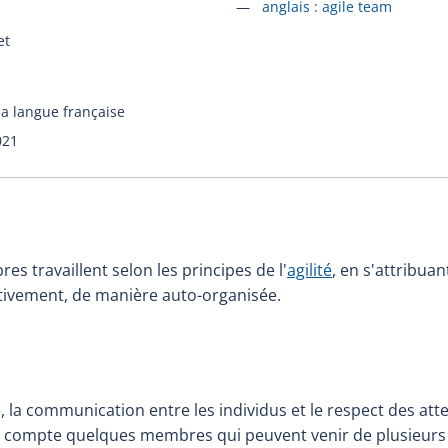
Accéder à la fiche en
anglais :
agile team
et
la langue française
021
s travaillent selon les principes de l'
agilité
, en s'attribuan
ctivement, de manière auto-organisée.
 la communication entre les individus et le respect des atte
 compte quelques membres qui peuvent venir de plusieurs d