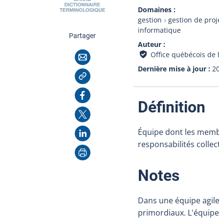
Domaines
gestion
gestion de proj
informatique
cette page
Partager
Auteur
Courriel
Office québécois de 
Dernière mise à jour
2
Copier l'adresse
Facebook
:
Définition
X
LinkedIn
Équipe dont les membre
responsabilités colle
Imprimer
:
Notes
Dans une équipe agile,
primordiaux. L'équipe