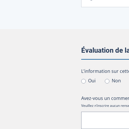
Évaluation de 
L’information sur cet
L’information sur cett
Oui
Non
Avez-vous un comment
Veuillez n’inscrire aucun re