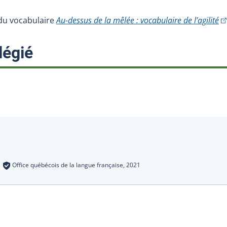
(C
e du vocabulaire
Au-dessus de la mêlée : vocabulaire de l’agilité
:
légié
s
:
Office québécois de la langue française,
2021