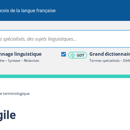
cois de la langue française
Rechercher dans tout le site
ire terminologique
nage linguistique
Grand dictionnai
e – Syntaxe – Rédaction
Termes spécialisés – Défi
re terminologique
ile