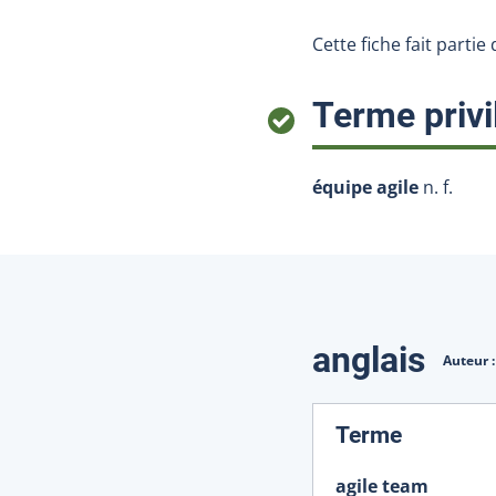
Cette fiche fait parti
Terme privi
équipe agile
n. f.
Traduction
anglais
Auteur 
:
Terme
agile team