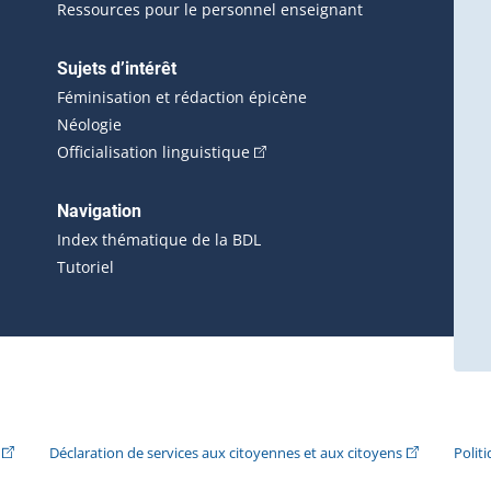
Ressources pour le personnel enseignant
Sujets d’intérêt
Féminisation et rédaction épicène
Néologie
(Cet hyperlien externe s'ouvrira 
Officialisation linguistique
rlien externe s'ouvrira dans une nouvelle fenêtre.)
 s'ouvrira dans une nouvelle fenêtre.)
erne s'ouvrira dans une nouvelle fenêtre.)
Navigation
ira dans une nouvelle fenêtre.)
Index thématique de la BDL
Tutoriel
ira dans une nouvelle fenêtre.)
(Cet hyperlien externe s'ouvrira dans une nouvelle fenêtre.)
(Cet hyperlie
Déclaration de services aux citoyennes et aux citoyens
Polit