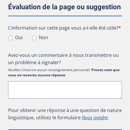
Évaluation de la page ou suggestion
L’information sur cette page vous a-t-elle été utile?
L’information sur cette page vous a-t-elle été utile?
*
Oui
Non
Avez-vous un commentaire à nous transmettre ou
un problème à signaler?
Veuillez n’inscrire aucun renseignement personnel.
Prenez note que
vous ne recevrez aucune réponse
.
Pour obtenir une réponse à une question de nature
linguistique, utilisez le formulaire
Nous joindre
.