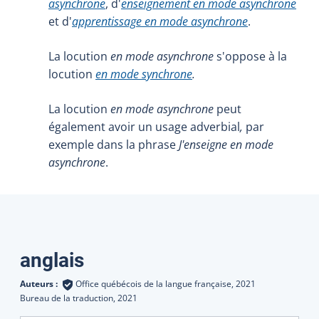
asynchrone
, d'
enseignement en mode asynchrone
et d'
apprentissage en mode asynchrone
.
La locution
en mode asynchrone
s'oppose à la
locution
en mode synchrone
.
La locution
en mode asynchrone
peut
également avoir un usage adverbial
,
par
exemple dans la phrase
J'enseigne en mode
asynchrone
.
Traductions
anglais
Auteurs :
Office québécois de la langue française,
2021
Bureau de la traduction,
2021