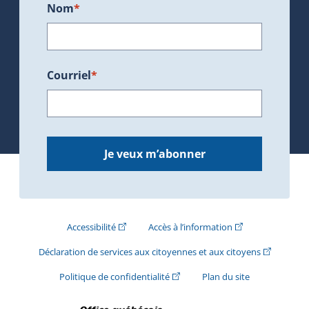
Nom
*
Courriel
*
Je veux m’abonner
(Cet hyperlien externe s'ouvrira dans une nouve
(Cet hyperlien exte
Accessibilité
Accès à l’information
(Cet hyperli
Déclaration de services aux citoyennes et aux citoyens
(Cet hyperlien externe s'ouvrira d
Politique de confidentialité
Plan du site