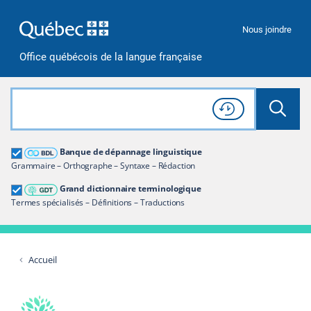
Passer à la recherche
Passer au contenu
Passer à la navigation
Nous joindre
Office québécois de la langue française
Rechercher dans tout le site
Lancer 
Consulter l'
Historique
de recherche
Grand dictionnaire terminologique
Banque de dépannage linguistique
Restreindre aux termes
Grammaire – Orthographe – Syntaxe – Rédaction
Grand dictionnaire terminologique
Termes spécialisés – Définitions – Traductions
Accueil