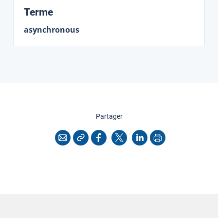
:
Terme
asynchronous
cette page
Partager
Copier l'adresse
Imprimer
Courriel
Facebook
X
LinkedIn