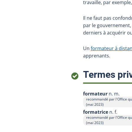
travaille, par exempl
Il ne faut pas confondr
par le gouvernement,
derniers à acquérir 
Un
formateur à dista
apprenants.
Termes priv
formateur
n. m.
recommandé par l'Office qu
Afficher l'infobulle
(mai 2023)
formatrice
n. f.
recommandé par l'Office qu
Afficher l'infobulle
(mai 2023)