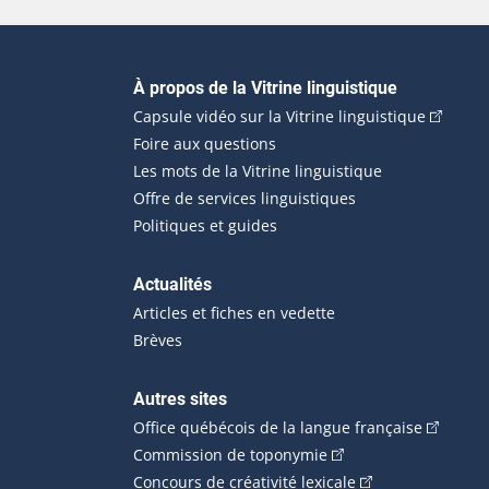
Navigation principale
À propos de la Vitrine linguistique
(Cet hyp
Capsule vidéo sur la Vitrine linguistique
Foire aux questions
Les mots de la Vitrine linguistique
Offre de services linguistiques
Politiques et guides
Actualités
Articles et fiches en vedette
Brèves
Autres sites
(Cet hype
Office québécois de la langue française
(Cet hyperlien externe
Commission de toponymie
(Cet hyperlien ext
Concours de créativité lexicale