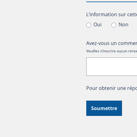
L’information sur cet
L’information sur cett
Oui
Non
Avez-vous un comment
Veuillez n’inscrire aucun re
Pour obtenir une répo
Soumettre