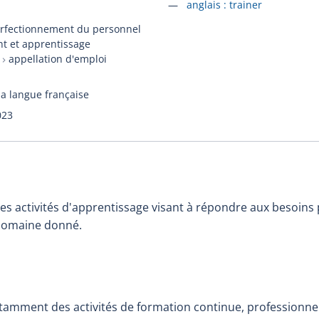
Accéder à la fiche en
anglais :
trainer
erfectionnement du personnel
t et apprentissage
appellation d'emploi
la langue française
023
s activités d'apprentissage visant à répondre aux besoins p
domaine donné.
tamment des activités de formation continue, professionnell