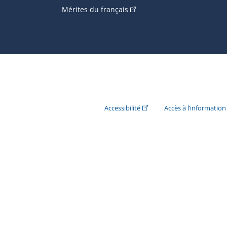
(Cet hyperlien externe s'ouvr
Mérites du français
(Cet hyperlien externe s'ouvr
Accessibilité
Accès à l’information