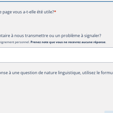
te page vous a-t-elle été utile?
e page vous a-t-elle été utile?
*
aire à nous transmettre ou un problème à signaler?
nseignement personnel.
Prenez note que vous ne recevrez aucune réponse
.
nse à une question de nature linguistique, utilisez le formu