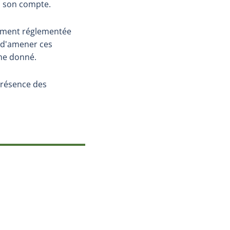
à son compte.
lement réglementée
 d'amener ces
me donné.
présence des