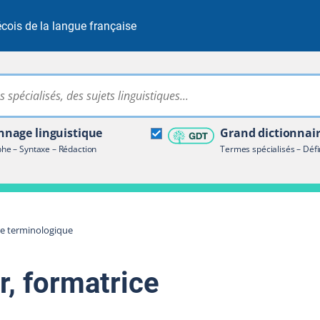
cois de la langue française
Rechercher dans tout le site
ire terminologique
nage linguistique
Grand dictionnai
e – Syntaxe – Rédaction
Termes spécialisés – Défi
re terminologique
r, formatrice