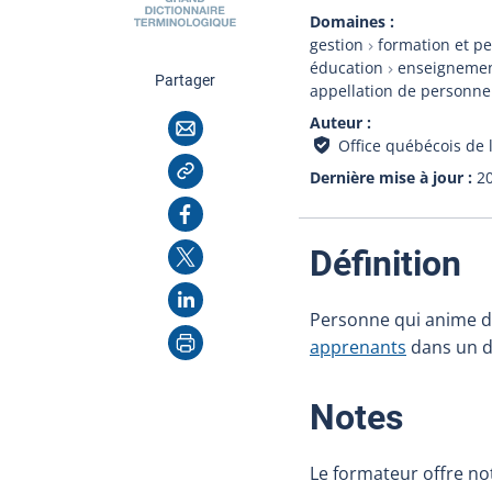
Domaines
gestion
formation et p
éducation
enseignemen
cette page
Partager
appellation de personne
Courriel
Auteur
Office québécois de 
Copier l'adresse
Dernière mise à jour
2
Facebook
X
:
Définition
LinkedIn
Personne qui anime de
Imprimer
apprenants
dans un 
:
Notes
Le formateur offre no