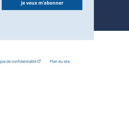
Je veux m’abonner
n externe s'ouvrira dans une nouvelle fenêtre.)
(Cet hyperlien externe s'ouvrira dans une nouvelle fenê
ique de confidentialité
Plan du site
e s'ouvrira dans une nouvelle fenêtre.)