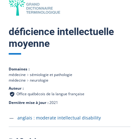
déficience intellectuelle
moyenne
Domaines
médecine
sémiologie et pathologie
médecine
neurologie
Auteur
Office québécois de la langue française
Dernière mise à jour
2021
Accéder à la fiche en
anglais :
moderate intellectual disability