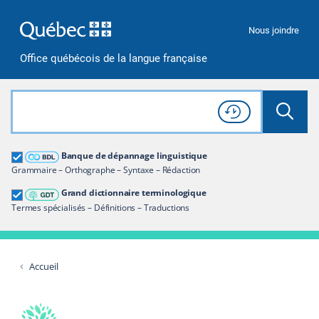
Passer à la recherche
Passer au contenu
Passer à la navigation
Nous joindre
Office québécois de la langue française
Rechercher dans tout le site
Lancer 
Consulter l'
Historique
de recherche
Grand dictionnaire terminologique
Banque de dépannage linguistique
Restreindre aux termes
Grammaire – Orthographe – Syntaxe – Rédaction
Grand dictionnaire terminologique
Termes spécialisés – Définitions – Traductions
Accueil