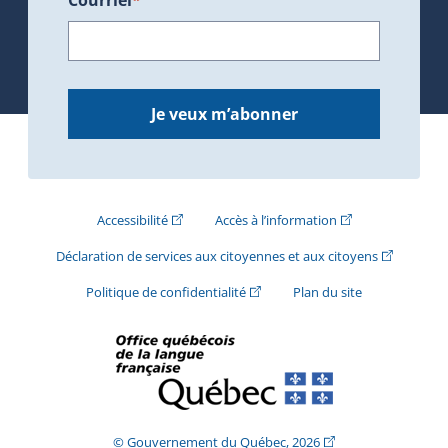
Je veux m’abonner
(Cet hyperlien externe s'ouvrira dans une nouve
(Cet hyperlien exte
Accessibilité
Accès à l’information
(Cet hyperli
Déclaration de services aux citoyennes et aux citoyens
(Cet hyperlien externe s'ouvrira d
Politique de confidentialité
Plan du site
(Cet hyperlien extern
© Gouvernement du Québec, 2026