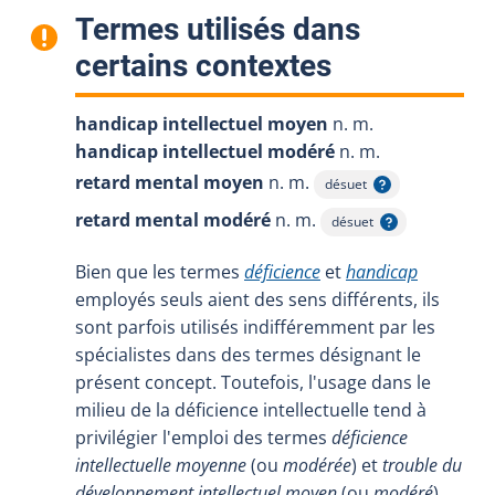
Termes utilisés dans
:
certains contextes
handicap intellectuel moyen
n. m.
handicap intellectuel modéré
n. m.
retard mental moyen
n. m.
désuet
Afficher l'infobulle
retard mental modéré
n. m.
désuet
Afficher l'infobulle
Bien que les termes
déficience
et
handicap
employés seuls aient des sens différents, ils
sont parfois utilisés indifféremment par les
spécialistes dans des termes désignant le
présent concept. Toutefois, l'usage dans le
milieu de la déficience intellectuelle tend à
privilégier l'emploi des termes
déficience
intellectuelle moyenne
(ou
modérée
) et
trouble du
développement intellectuel moyen
(ou
modéré
)