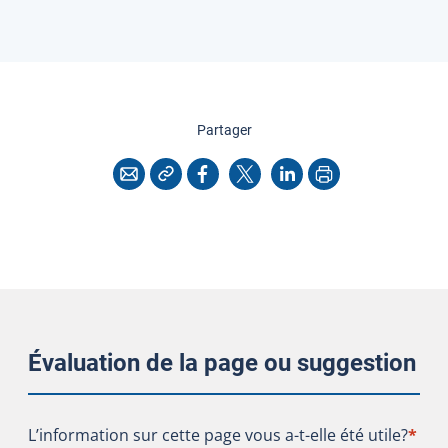
cette page
Partager
Copier l'adresse
Imprimer
Courriel
Facebook
X
LinkedIn
Évaluation de la page ou suggestion
L’information sur cette page vous a-t-elle été utile?
L’information sur cette page vous a-t-elle été utile?
*