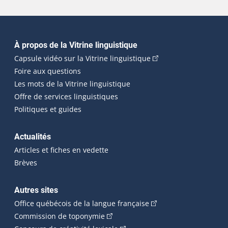
Navigation principale
À propos de la Vitrine linguistique
(Cet hyperlien externe
Capsule vidéo sur la Vitrine linguistique
Foire aux questions
Les mots de la Vitrine linguistique
Offre de services linguistiques
Politiques et guides
Actualités
Articles et fiches en vedette
Brèves
Autres sites
(Cet hyperlien externe 
Office québécois de la langue française
(Cet hyperlien externe s'ouvrira dan
Commission de toponymie