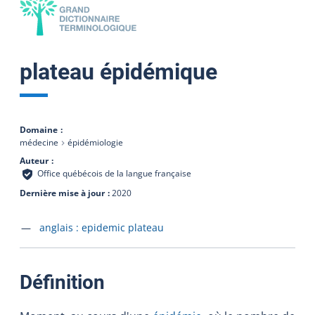
plateau épidémique
Domaine
médecine
épidémiologie
Auteur
Office québécois de la langue française
Dernière mise à jour
2020
Accéder à la fiche en
anglais :
epidemic plateau
:
Définition