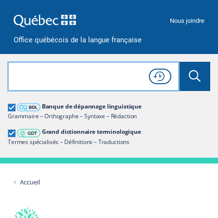
Passer à la recherche
Passer au contenu
Passer à la navigation
Nous joindre
Office québécois de la langue française
Rechercher dans tout le site
Lancer 
Consulter l'
Historique
de recherche
Grand dictionnaire terminologique
Banque de dépannage linguistique
Restreindre aux termes
Grammaire – Orthographe – Syntaxe – Rédaction
Grand dictionnaire terminologique
Termes spécialisés – Définitions – Traductions
Accueil