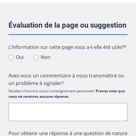
Évaluation de la page ou suggestion
L’information sur cette page vous a-t-elle été utile?
L’information sur cette page vous a-t-elle été utile?
*
Oui
Non
Avez-vous un commentaire à nous transmettre ou
un problème à signaler?
Veuillez n’inscrire aucun renseignement personnel.
Prenez note que
vous ne recevrez aucune réponse
.
Pour obtenir une réponse à une question de nature