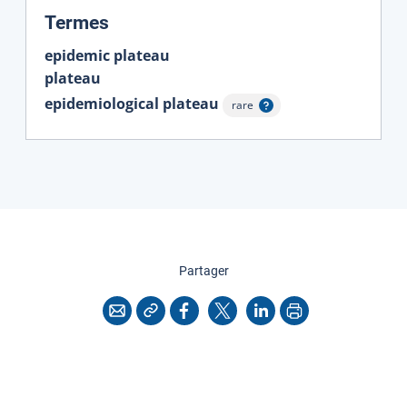
:
Termes
epidemic plateau
plateau
epidemiological plateau
rare
Afficher l'infobulle
cette page
Partager
Copier l'adresse
Imprimer
Courriel
Facebook
X
LinkedIn