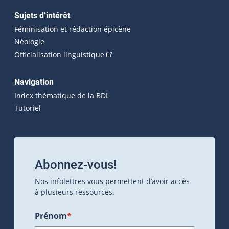
Sujets d’intérêt
Féminisation et rédaction épicène
Néologie
(Cet hyperlien externe s'ouvrira dan
Officialisation linguistique
Navigation
Index thématique de la BDL
Tutoriel
Abonnez-vous!
Nos infolettres vous permettent d’avoir accès
à plusieurs ressources.
Prénom
*