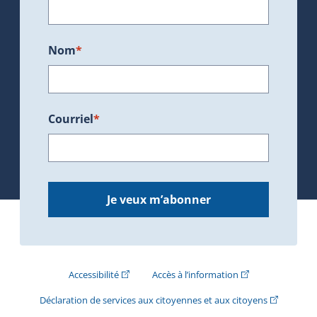
Nom
*
Courriel
*
Je veux m’abonner
(Cet hyperlien externe s'ouvrira dans une nouve
(Cet hyperlien exte
Accessibilité
Accès à l’information
(Cet hyperli
Déclaration de services aux citoyennes et aux citoyens