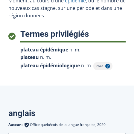
Moment, au cours d'une
épidémie
, où le nombre de
nouveaux cas stagne, sur une période et dans une
région données.
:
Termes privilégiés
plateau épidémique
n. m.
plateau
n. m.
plateau épidémiologique
n. m.
rare
Afficher l'infobulle
Traductions
anglais
Auteur :
Office québécois de la langue française,
2020