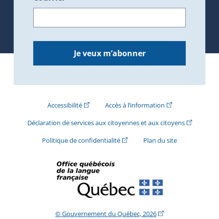
Je veux m’abonner
(Cet hyperlien externe s'ouvrira dans une nouve
(Cet hyperlien exte
Accessibilité
Accès à l’information
(Cet hyperli
Déclaration de services aux citoyennes et aux citoyens
(Cet hyperlien externe s'ouvrira d
Politique de confidentialité
Plan du site
(Cet hyperlien extern
© Gouvernement du Québec, 2026