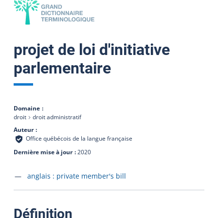
projet de loi d'initiative
parlementaire
Domaine
droit
droit administratif
Auteur
Office québécois de la langue française
Dernière mise à jour
2020
Accéder à la fiche en
anglais :
private member's bill
:
Définition