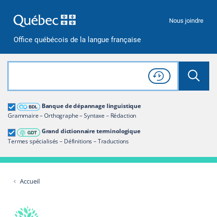
Passer à la recherche
Passer au contenu
Passer à la navigation
Nous joindre
Office québécois de la langue française
Rechercher dans tout le site
Lancer 
Consulter l'
Historique
de recherche
Grand dictionnaire terminologique
Banque de dépannage linguistique
Restreindre aux termes
Grammaire – Orthographe – Syntaxe – Rédaction
Grand dictionnaire terminologique
Termes spécialisés – Définitions – Traductions
Accueil