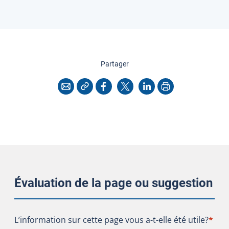
cette page
Partager
Copier l'adresse
Imprimer
Courriel
Facebook
X
LinkedIn
Évaluation de la page ou suggestion
L’information sur cette page vous a-t-elle été utile?
L’information sur cette page vous a-t-elle été utile?
*