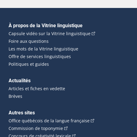
Navigation principale
À propos de la Vitrine linguistique
(Cet hyperlien externe
Capsule vidéo sur la Vitrine linguistique
Foire aux questions
Les mots de la Vitrine linguistique
Offre de services linguistiques
Politiques et guides
Actualités
Articles et fiches en vedette
Brèves
Autres sites
(Cet hyperlien externe 
Office québécois de la langue française
(Cet hyperlien externe s'ouvrira dan
Commission de toponymie
(Cet hyperlien externe s'ouvrira
Concours de créativité lexicale