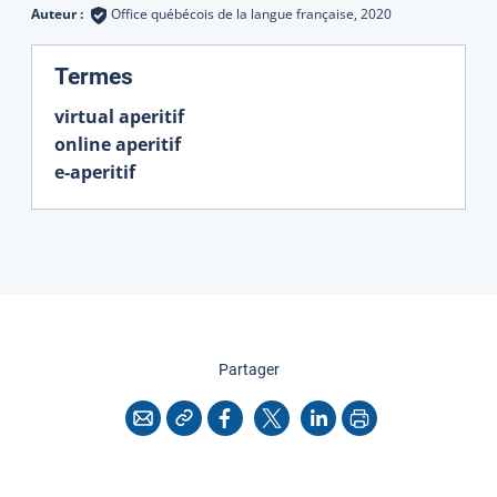
Auteur :
Office québécois de la langue française,
2020
:
Termes
virtual aperitif
online aperitif
e-aperitif
cette page
Partager
Copier l'adresse
Imprimer
Courriel
Facebook
X
LinkedIn