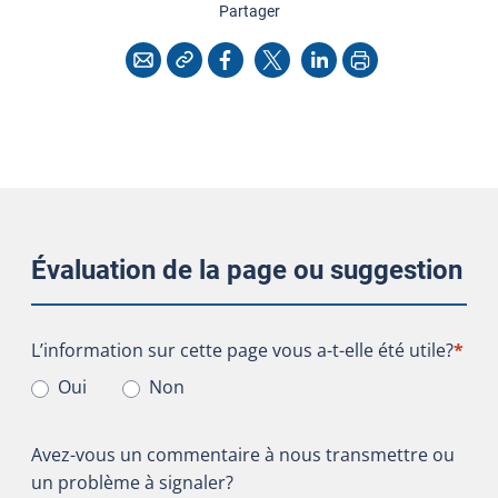
cette page
Partager
Copier l'adresse
Imprimer
Courriel
Facebook
X
LinkedIn
Évaluation de la page ou suggestion
L’information sur cette page vous a-t-elle été utile?
L’information sur cette page vous a-t-elle été utile?
*
Oui
Non
Avez-vous un commentaire à nous transmettre ou
un problème à signaler?