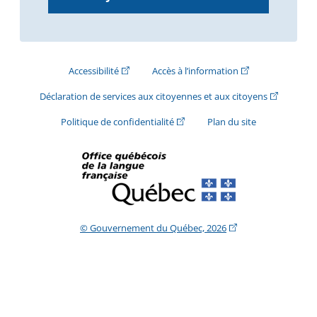
(Cet hyperlien externe s'ouvrira dans une nouve
(Cet hyperlien exte
Accessibilité
Accès à l’information
(Cet hyperli
Déclaration de services aux citoyennes et aux citoyens
(Cet hyperlien externe s'ouvrira d
Politique de confidentialité
Plan du site
(Cet hyperlien extern
© Gouvernement du Québec, 2026