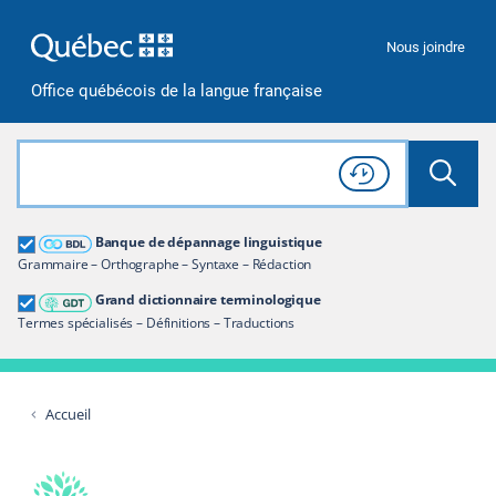
Passer à la recherche
Passer au contenu
Passer à la navigation
Nous joindre
Office québécois de la langue française
Rechercher dans tout le site
Lancer 
Consulter l'
Historique
de recherche
Grand dictionnaire terminologique
Banque de dépannage linguistique
Restreindre aux termes
Grammaire – Orthographe – Syntaxe – Rédaction
Grand dictionnaire terminologique
Termes spécialisés – Définitions – Traductions
Accueil