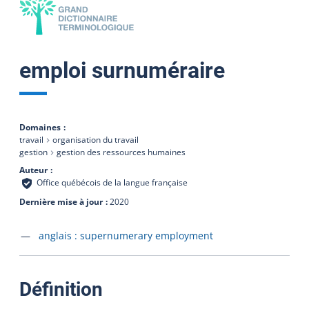
emploi surnuméraire
Domaines
travail
organisation du travail
gestion
gestion des ressources humaines
Auteur
Office québécois de la langue française
Dernière mise à jour
2020
Accéder à la fiche en
anglais :
supernumerary employment
:
Définition