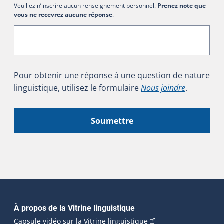
Veuillez n’inscrire aucun renseignement personnel.
Prenez note que
vous ne recevrez aucune réponse
.
Pour obtenir une réponse à une question de nature
linguistique, utilisez le formulaire
Nous joindre
.
Soumettre
Navigation principale
À propos de la Vitrine linguistique
(Cet hyperlien externe
Capsule vidéo sur la Vitrine linguistique