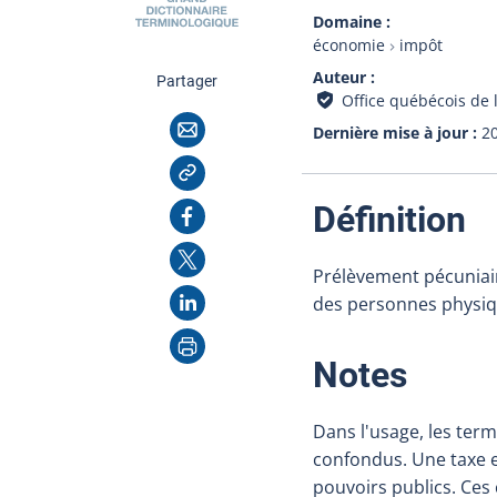
Domaine
économie
impôt
Auteur
cette page
Partager
Office québécois de 
Courriel
Dernière mise à jour
2
Copier l'adresse
:
Facebook
Définition
X
Prélèvement pécuniair
LinkedIn
des personnes physiqu
Imprimer
:
Notes
Dans l'usage, les ter
confondus. Une taxe es
pouvoirs publics. Ces 