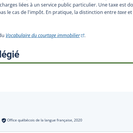
s charges liées à un service public particulier. Une taxe est 
pas le cas de l'impôt. En pratique, la distinction entre
taxe
e
(Cet hyperlien externe s'o
 du
Vocabulaire du courtage immobilier
.
:
légié
s
:
Office québécois de la langue française,
2020