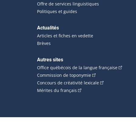
Offre de services linguistiques
Politiques et guides
Actualités
Articles et fiches en vedette
Brèves
Autres sites
(Cet hype
Office québécois de la langue française
(Cet hyperlien externe
Commission de toponymie
(Cet hyperlien ext
Concours de créativité lexicale
(Cet hyperlien externe s'ouvr
Mérites du français