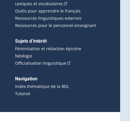
(Cet hyperlien externe s'ouvrira d
Lexiques et vocabulaires
Outils pour apprendre le français
Ressources linguistiques externes
Ressources pour le personnel enseignant
Sujets d’intérêt
Féminisation et rédaction épicène
Néologie
(Cet hyperlien externe s'ouvrira 
Officialisation linguistique
rlien externe s'ouvrira dans une nouvelle fenêtre.)
 s'ouvrira dans une nouvelle fenêtre.)
erne s'ouvrira dans une nouvelle fenêtre.)
Navigation
ira dans une nouvelle fenêtre.)
Index thématique de la BDL
Tutoriel