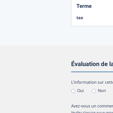
:
Terme
tax
Évaluation de 
L’information sur cet
L’information sur cett
Oui
Non
Avez-vous un comment
Veuillez n’inscrire aucun re