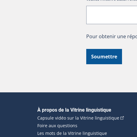
Pour obtenir une répo
Soumettre
Navigation principale
À propos de la Vitrine linguistique
(Cet hyp
Capsule vidéo sur la Vitrine linguistique
Foire aux questions
Les mots de la Vitrine linguistique