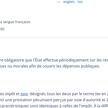
Accéder à la fiche en
anglais :
tax
la langue française
020
e obligatoire que l'État effectue périodiquement sur les re
es ou morales afin de couvrir les dépenses publiques.
mes
impôt
et
taxe
, désignés tous les deux par le terme
tax
en a
t une prestation pécuniaire perçue par voie d'autorité et à t
caractéristiques sont identiques à celles de l'impôt. À la dif