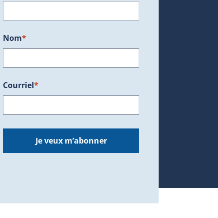
ans une nouvelle fenêtre.)
Nom
*
Courriel
*
dans une nouvelle fenêtre.)
Je veux m’abonner