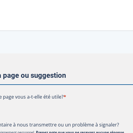
la page ou suggestion
te page vous a-t-elle été utile?
e page vous a-t-elle été utile?
*
aire à nous transmettre ou un problème à signaler?
nseignement personnel.
Prenez note que vous ne recevrez aucune réponse
.