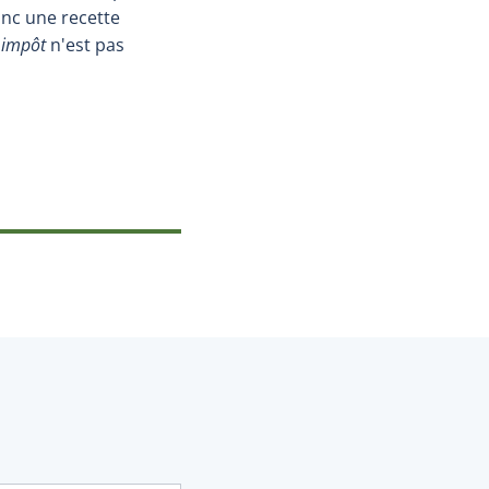
donc une recette
t
impôt
n'est pas
uvrira dans une nouvelle fenêtre.)