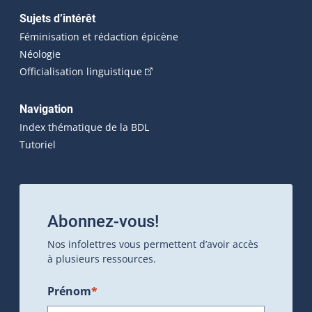
Sujets d’intérêt
Féminisation et rédaction épicène
Néologie
(Cet hyperlien externe s'ouvrira dan
Officialisation linguistique
Navigation
Index thématique de la BDL
Tutoriel
Abonnez-vous!
Nos infolettres vous permettent d’avoir accès
à plusieurs ressources.
Prénom
*