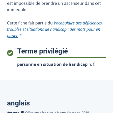
est impossible de prendre un ascenseur dans cet
immeuble.
Cette fiche fait partie du
Vocabulaire des déficiences,
troubles et situations de handicap : des mots pour en
(Cet hyperlien externe s'ouvrira dans une nouvelle fenê
parler
.
:
Terme privilégié
personne en situation de handicap
n. f.
Traductions
anglais
Auteur :
Office québécois de la langue française,
2019