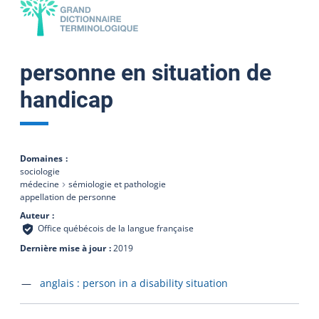
personne en situation de
handicap
Domaines
sociologie
médecine
sémiologie et pathologie
appellation de personne
Auteur
Office québécois de la langue française
Dernière mise à jour
2019
Accéder à la fiche en
anglais :
person in a disability situation