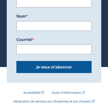
Nom
*
Courriel
*
Je veux m’abonner
(Cet hyperlien externe s'ouvrira dans une nouve
(Cet hyperlien exte
Accessibilité
Accès à l’information
(Cet hyperli
Déclaration de services aux citoyennes et aux citoyens