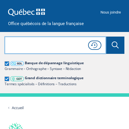
Passer à la recherche
Passer au contenu
Passer à la navigation
Nous joindre
Office québécois de la langue française
Rechercher dans tout le site
Lancer 
Consulter l'
Historique
de recherche
Grand dictionnaire terminologique
Banque de dépannage linguistique
Restreindre aux termes
Grammaire – Orthographe – Syntaxe – Rédaction
Grand dictionnaire terminologique
Termes spécialisés – Définitions – Traductions
Accueil