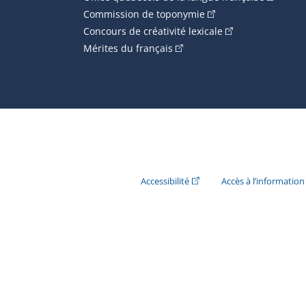
(Cet hyperlien externe
Commission de toponymie
(Cet hyperlien ext
Concours de créativité lexicale
(Cet hyperlien externe s'ouvr
Mérites du français
(Cet hyperlien externe s'ouvr
Accessibilité
Accès à l’information