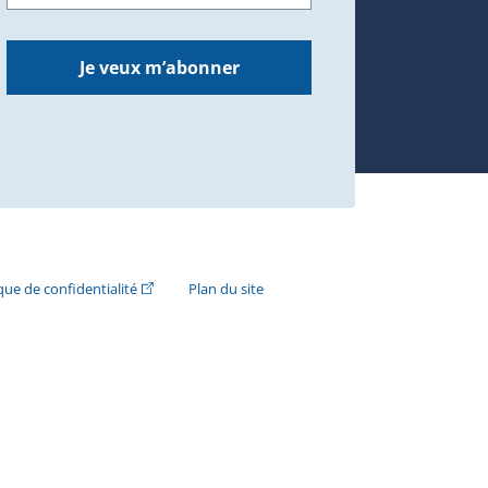
Je veux m’abonner
n externe s'ouvrira dans une nouvelle fenêtre.)
(Cet hyperlien externe s'ouvrira dans une nouvelle fenê
ique de confidentialité
Plan du site
e s'ouvrira dans une nouvelle fenêtre.)