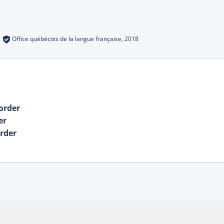
s
:
Office québécois de la langue française,
2018
order
er
order