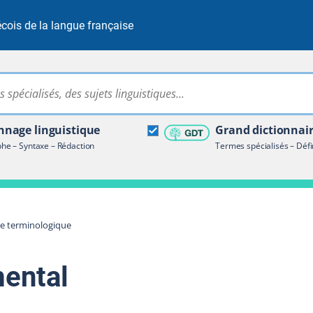
cois de la langue française
Rechercher dans tout le site
ire terminologique
nage linguistique
Grand dictionnai
e – Syntaxe – Rédaction
Termes spécialisés – Défi
re terminologique
mental