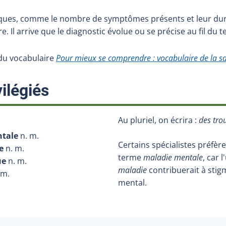
iques, comme le nombre de symptômes présents et leur dur
e. Il arrive que le diagnostic évolue ou se précise au fil du 
e du vocabulaire
Pour mieux se comprendre : vocabulaire de la s
:
ilégiés
Au pluriel, on écrira :
des tro
ntale
n. m.
Certains spécialistes préfèr
e
n. m.
terme
maladie mentale
, car 
ue
n. m.
maladie
contribuerait à stigm
 m.
mental.
.