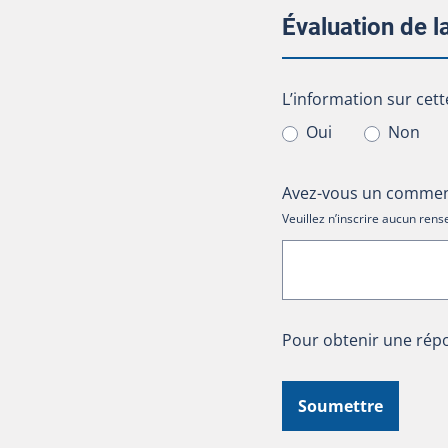
Évaluation de 
L’information sur cet
L’information sur cett
Oui
Non
Avez-vous un comment
Veuillez n’inscrire aucun re
Pour obtenir une répo
Soumettre