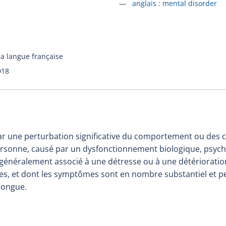
Accéder à la fiche en
anglais :
mental disorder
la langue française
018
ar une perturbation significative du comportement ou des c
ersonne, causé par un dysfonctionnement biologique, psyc
généralement associé à une détresse ou à une détériorati
ales, et dont les symptômes sont en nombre substantiel et p
longue.