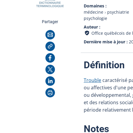
Domaines
médecine
psychiatrie
psychologie
cette page
Partager
Auteur
Courriel
Office québécois de 
Dernière mise à jour
2
Copier l'adresse
Facebook
:
Définition
X
LinkedIn
Trouble
caractérisé p
ou affectives d'une p
Imprimer
ou développemental, 
et des relations soci
période relativement 
:
Notes