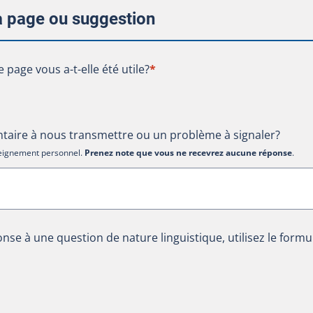
la page ou suggestion
te page vous a-t-elle été utile?
e page vous a-t-elle été utile?
*
aire à nous transmettre ou un problème à signaler?
nseignement personnel.
Prenez note que vous ne recevrez aucune réponse
.
nse à une question de nature linguistique, utilisez le formu