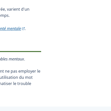
ée, varient d'un
temps.
(Cet hyperlien externe s'ouvrira dans une nouvelle fe
anté mentale
.
ubles mentaux
.
ent ne pas employer le
l'utilisation du mot
atiser le trouble