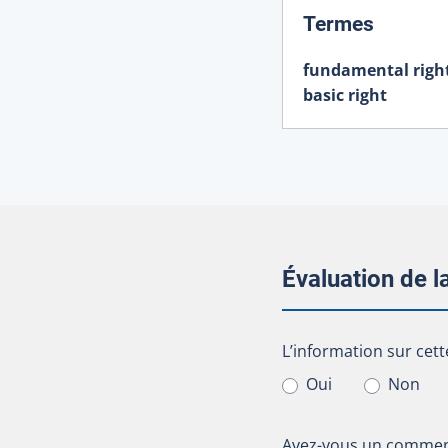
:
Termes
fundamental righ
basic right
Évaluation de 
L’information sur cet
L’information sur cett
Oui
Non
Avez-vous un comment