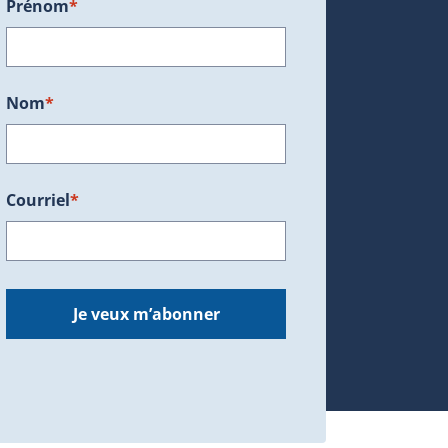
Prénom
*
ans une nouvelle fenêtre.)
Nom
*
Courriel
*
dans une nouvelle fenêtre.)
Je veux m’abonner