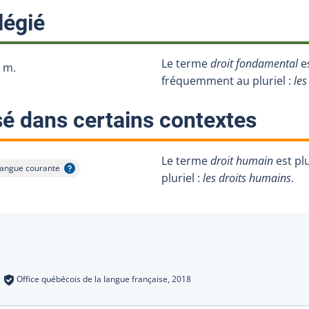
:
légié
Le terme
droit fondamental
e
. m.
fréquemment au pluriel :
le
:
sé dans certains contextes
Le terme
droit humain
est plu
langue courante
fficher l'infobulle
pluriel :
les droits humains
.
s
:
Office québécois de la langue française,
2018