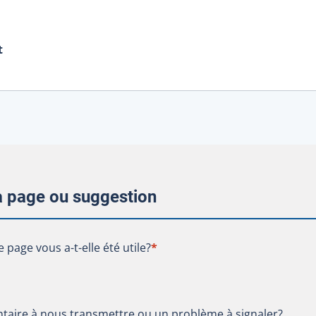
t
la page ou suggestion
te page vous a-t-elle été utile?
e page vous a-t-elle été utile?
*
aire à nous transmettre ou un problème à signaler?