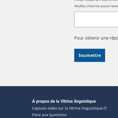
Veuillez n’inscrire aucun re
Pour obtenir une répo
Soumettre
Navigation principale
À propos de la Vitrine linguistique
(Cet hyp
Capsule vidéo sur la Vitrine linguistique
Foire aux questions