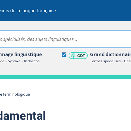
cois de la langue française
Rechercher dans tout le site
ire terminologique
nage linguistique
Grand dictionnai
e – Syntaxe – Rédaction
Termes spécialisés – Défi
re terminologique
ndamental