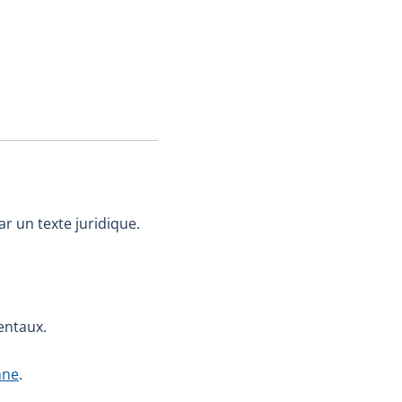
r un texte juridique.
mentaux.
nne
.