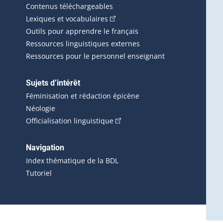
Contenus téléchargeables
(Cet hyperlien externe s'ouvrira d
Lexiques et vocabulaires
Outils pour apprendre le français
Ressources linguistiques externes
Ressources pour le personnel enseignant
Sujets d’intérêt
Féminisation et rédaction épicène
Néologie
(Cet hyperlien externe s'ouvrira 
Officialisation linguistique
rlien externe s'ouvrira dans une nouvelle fenêtre.)
 s'ouvrira dans une nouvelle fenêtre.)
erne s'ouvrira dans une nouvelle fenêtre.)
Navigation
ira dans une nouvelle fenêtre.)
Index thématique de la BDL
Tutoriel