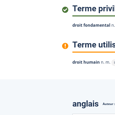
Terme privi
droit fondamental
n
Terme utili
droit humain
n. m.
A
Traduction
anglais
Auteur 