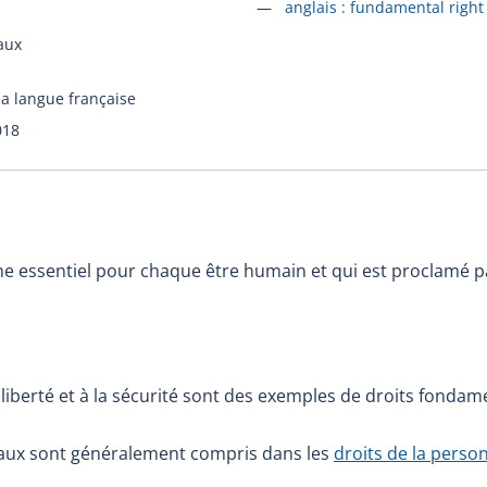
Accéder à la fiche en
anglais :
fundamental right
aux
la langue française
018
 essentiel pour chaque être humain et qui est proclamé pa
 la liberté et à la sécurité sont des exemples de droits fonda
aux sont généralement compris dans les
droits de la perso