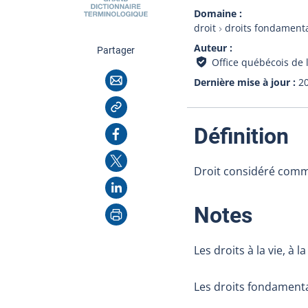
Domaine
droit
droits fondament
Auteur
cette page
Partager
Office québécois de 
Courriel
Dernière mise à jour
2
Copier l'adresse
:
Facebook
Définition
X
Droit considéré comme
LinkedIn
Imprimer
:
Notes
Les droits à la vie, à
Les droits fondament