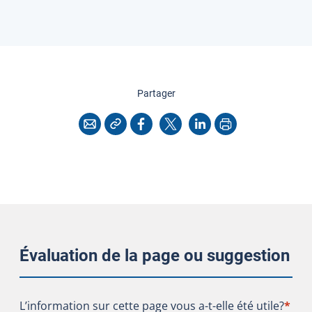
cette page
Partager
Copier l'adresse
Imprimer
Courriel
Facebook
X
LinkedIn
Évaluation de la page ou suggestion
L’information sur cette page vous a-t-elle été utile?
L’information sur cette page vous a-t-elle été utile?
*