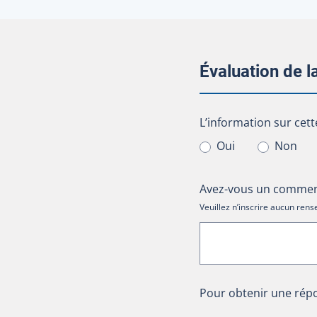
Évaluation de 
L’information sur cet
L’information sur cett
Oui
Non
Avez-vous un comment
Veuillez n’inscrire aucun re
Pour obtenir une répo