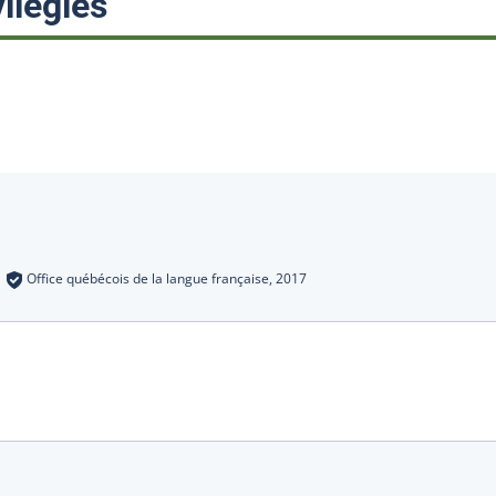
:
ilégiés
s
:
Office québécois de la langue française,
2017