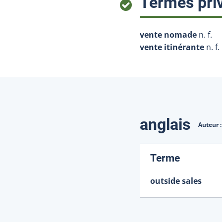
Termes priv
vente nomade
n. f.
vente itinérante
n. f.
Traduction
anglais
Auteur 
:
Terme
outside sales