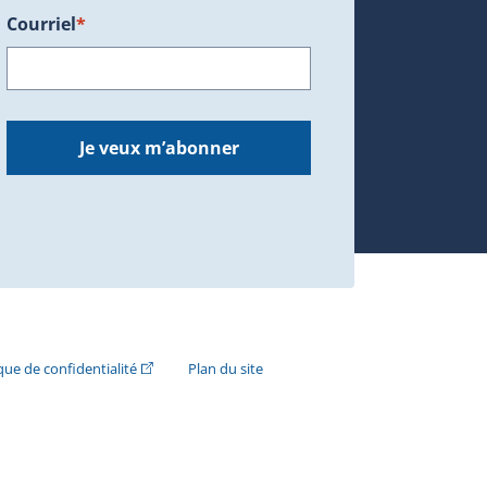
Courriel
*
dans une nouvelle fenêtre.)
Je veux m’abonner
n externe s'ouvrira dans une nouvelle fenêtre.)
(Cet hyperlien externe s'ouvrira dans une nouvelle fenê
ique de confidentialité
Plan du site