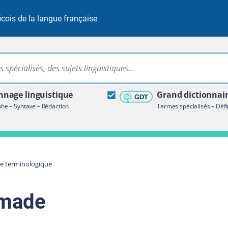
cois de la langue française
Rechercher dans tout le site
ire terminologique
nage linguistique
Grand dictionnai
e – Syntaxe – Rédaction
Termes spécialisés – Défi
re terminologique
omade