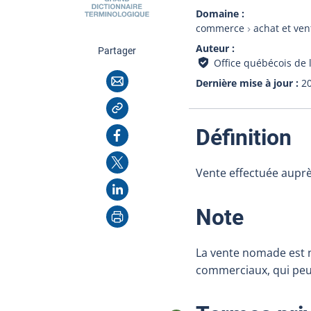
Domaine
commerce
achat et ven
Auteur
cette page
Partager
Office québécois de 
Courriel
Dernière mise à jour
2
Copier l'adresse
:
Facebook
Définition
X
Vente effectuée auprè
LinkedIn
Imprimer
:
Note
La vente nomade est 
commerciaux, qui peuv