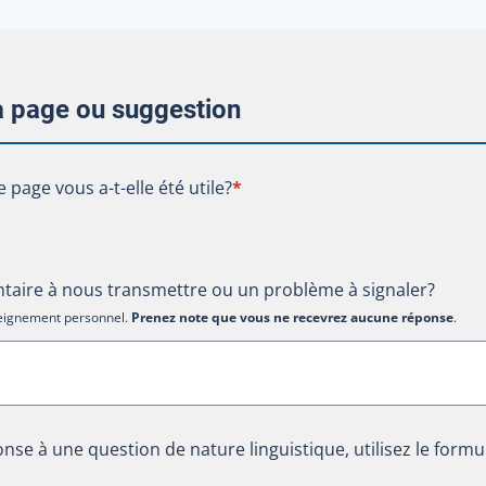
la page ou suggestion
te page vous a-t-elle été utile?
e page vous a-t-elle été utile?
*
aire à nous transmettre ou un problème à signaler?
nseignement personnel.
Prenez note que vous ne recevrez aucune réponse
.
nse à une question de nature linguistique, utilisez le formu