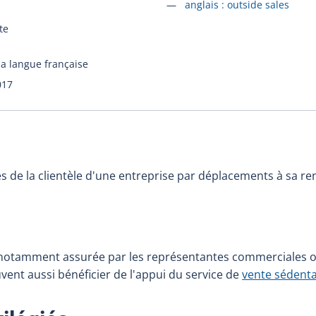
Accéder à la fiche en
anglais :
outside sales
te
la langue française
017
s de la clientèle d'une entreprise par déplacements à sa re
notamment assurée par les représentantes commerciales o
ent aussi bénéficier de l'appui du service de
vente sédenta