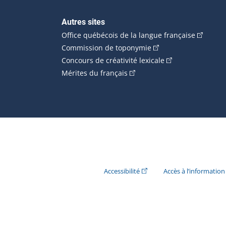
Autres sites
(Cet hype
Office québécois de la langue française
(Cet hyperlien externe
Commission de toponymie
(Cet hyperlien ext
Concours de créativité lexicale
(Cet hyperlien externe s'ouvr
Mérites du français
(Cet hyperlien externe s'ouvr
Accessibilité
Accès à l’information