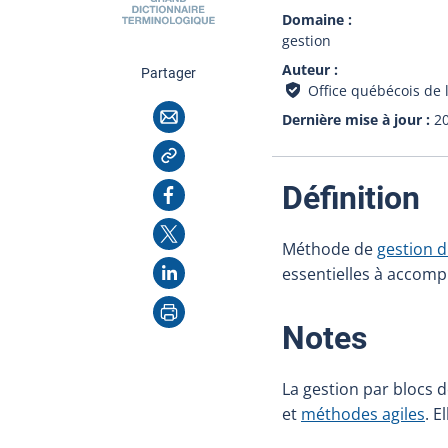
Domaine
gestion
Auteur
cette page
Partager
Office québécois de 
Courriel
Dernière mise à jour
2
Copier l'adresse
:
Facebook
Définition
X
Méthode de
gestion 
LinkedIn
essentielles à accompl
Imprimer
:
Notes
La gestion par blocs 
et
méthodes agiles
. E