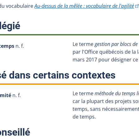
(C
e du vocabulaire
Au-dessus de la mêlée : vocabulaire de l'agilité
:
légié
Le terme
gestion par blocs d
 temps
n. f.
par l'Office québécois de la
mars 2017 pour désigner ce
:
sé dans certains contextes
Le terme
méthode du temps l
imité
n. f.
car la plupart des projets so
temps, sans nécessairement 
de temps.
:
nseillé