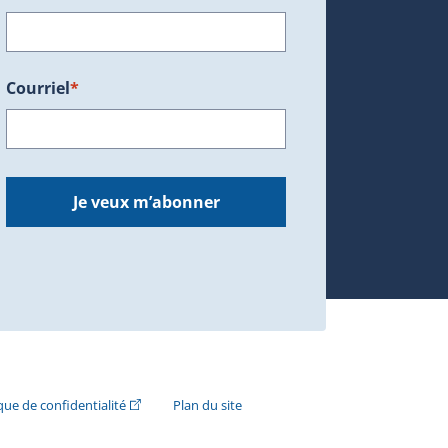
Courriel
*
dans une nouvelle fenêtre.)
Je veux m’abonner
n externe s'ouvrira dans une nouvelle fenêtre.)
(Cet hyperlien externe s'ouvrira dans une nouvelle fenê
ique de confidentialité
Plan du site