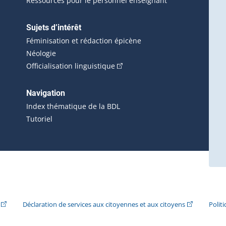
Ressources pour le personnel enseignant
Sujets d’intérêt
Féminisation et rédaction épicène
Néologie
(Cet hyperlien externe s'ouvrira 
Officialisation linguistique
rlien externe s'ouvrira dans une nouvelle fenêtre.)
 s'ouvrira dans une nouvelle fenêtre.)
erne s'ouvrira dans une nouvelle fenêtre.)
Navigation
ira dans une nouvelle fenêtre.)
Index thématique de la BDL
Tutoriel
ira dans une nouvelle fenêtre.)
(Cet hyperlien externe s'ouvrira dans une nouvelle fenêtre.)
(Cet hyperlie
Déclaration de services aux citoyennes et aux citoyens
Polit