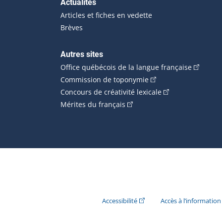
Actualités
Articles et fiches en vedette
Brèves
Autres sites
(Cet hype
Office québécois de la langue française
(Cet hyperlien externe
Commission de toponymie
(Cet hyperlien ext
Concours de créativité lexicale
(Cet hyperlien externe s'ouvr
Mérites du français
(Cet hyperlien externe s'ouvr
Accessibilité
Accès à l’information