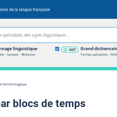
cois de la langue française
Rechercher dans tout le site
ire terminologique
nage linguistique
Grand dictionnai
e – Syntaxe – Rédaction
Termes spécialisés – Défi
re terminologique
par blocs de temps