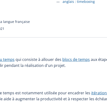
Accéder à la fiche en
anglais :
timeboxing
la langue française
021
du temps
qui consiste à allouer des
blocs de temps
aux étap
ir pendant la réalisation d'un projet.
de temps est notamment utilisée pour encadrer les
itération
lle aide à augmenter la productivité et à respecter les échéa