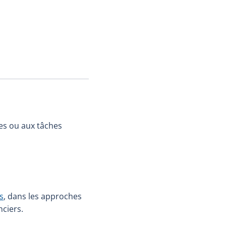
es ou aux tâches
s
, dans les approches
nciers.