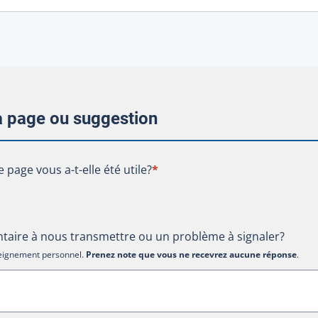
la page ou suggestion
te page vous a-t-elle été utile?
e page vous a-t-elle été utile?
*
aire à nous transmettre ou un problème à signaler?
nseignement personnel.
Prenez note que vous ne recevrez aucune réponse
.