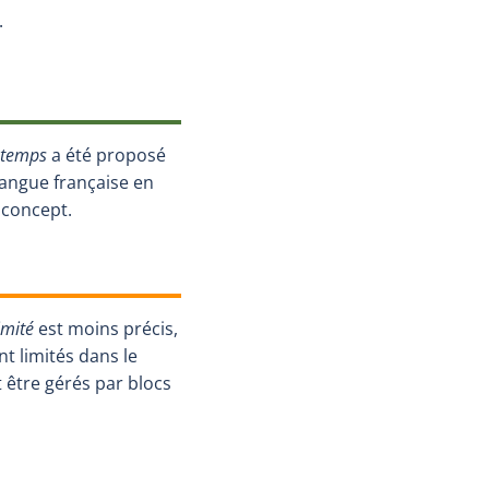
et hyperlien externe s'ouvrira dans une nouvelle fenêtre.)
.
e temps
a été proposé
 langue française en
 concept.
imité
est moins précis,
nt limités dans le
être gérés par blocs