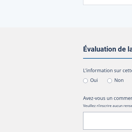
Évaluation de 
L’information sur cet
L’information sur cett
Oui
Non
Avez-vous un comment
Veuillez n’inscrire aucun re