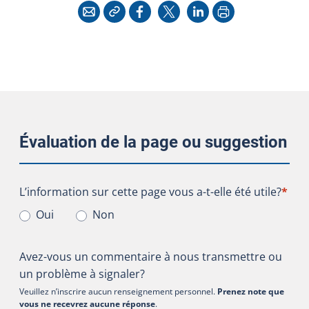
Copier l'adresse
Imprimer
Courriel
Facebook
X
LinkedIn
Évaluation de la page ou suggestion
L’information sur cette page vous a-t-elle été utile?
L’information sur cette page vous a-t-elle été utile?
*
Oui
Non
Avez-vous un commentaire à nous transmettre ou
un problème à signaler?
Veuillez n’inscrire aucun renseignement personnel.
Prenez note que
vous ne recevrez aucune réponse
.