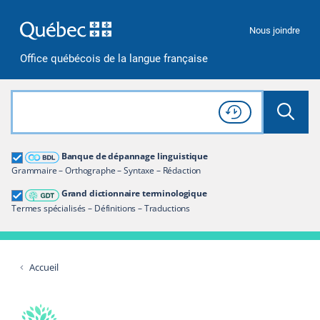
Passer à la recherche
Passer au contenu
Passer à la navigation
Nous joindre
Office québécois de la langue française
Rechercher dans tout le site
Lancer 
Consulter l'
Historique
de recherche
Grand dictionnaire terminologique
Banque de dépannage linguistique
Restreindre aux termes
Grammaire – Orthographe – Syntaxe – Rédaction
Grand dictionnaire terminologique
Termes spécialisés – Définitions – Traductions
Accueil