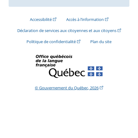
(Cet hyperlien externe s'ouvrira dans une nouve
(Cet hyperlien exte
Accessibilité
Accès à l’information
(Cet hyperli
Déclaration de services aux citoyennes et aux citoyens
(Cet hyperlien externe s'ouvrira d
Politique de confidentialité
Plan du site
(Cet hyperlien extern
© Gouvernement du Québec, 2026