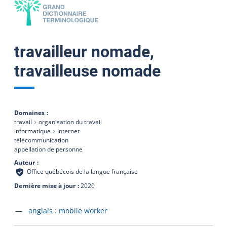
travailleur nomade,
travailleuse nomade
Domaines
travail
organisation du travail
informatique
Internet
télécommunication
appellation de personne
Auteur
Office québécois de la langue française
Dernière mise à jour
2020
Accéder à la fiche en
anglais :
mobile worker