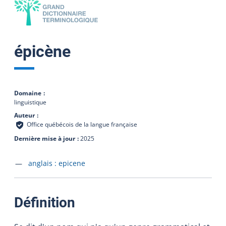
épicène
Domaine
linguistique
Auteur
Office québécois de la langue française
Dernière mise à jour
2025
Accéder à la fiche en
anglais :
epicene
:
Définition