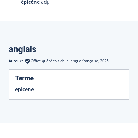
épicène
adj.
Traductions
anglais
Auteur :
Office québécois de la langue française,
2025
:
Terme
epicene