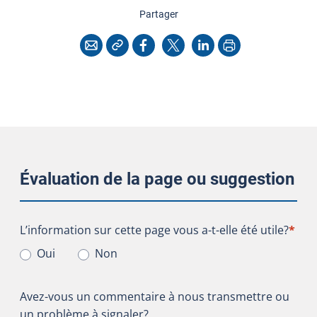
cette page
Partager
Copier l'adresse
Imprimer
Courriel
Facebook
X
LinkedIn
Évaluation de la page ou suggestion
L’information sur cette page vous a-t-elle été utile?
L’information sur cette page vous a-t-elle été utile?
*
Oui
Non
Avez-vous un commentaire à nous transmettre ou
un problème à signaler?