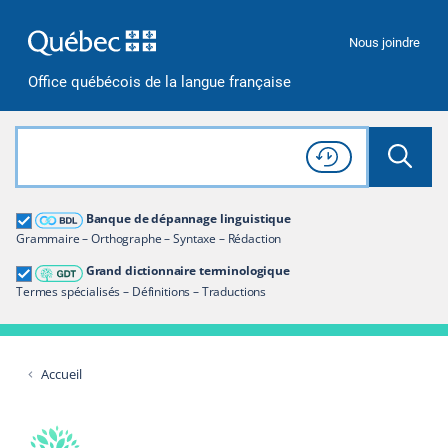
Passer à la recherche
Passer au contenu
Passer à la navigation
Nous joindre
Office québécois de la langue française
Rechercher dans tout le site
Lancer 
Consulter l'
Historique
de recherche
Grand dictionnaire terminologique
Banque de dépannage linguistique
Restreindre aux termes
Grammaire – Orthographe – Syntaxe – Rédaction
Grand dictionnaire terminologique
Termes spécialisés – Définitions – Traductions
Accueil