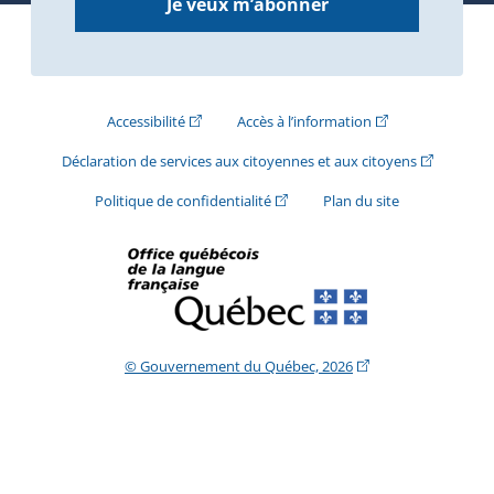
Je veux m’abonner
(Cet hyperlien externe s'ouvrira dans une nouve
(Cet hyperlien exte
Accessibilité
Accès à l’information
(Cet hyperli
Déclaration de services aux citoyennes et aux citoyens
(Cet hyperlien externe s'ouvrira d
Politique de confidentialité
Plan du site
(Cet hyperlien extern
© Gouvernement du Québec, 2026