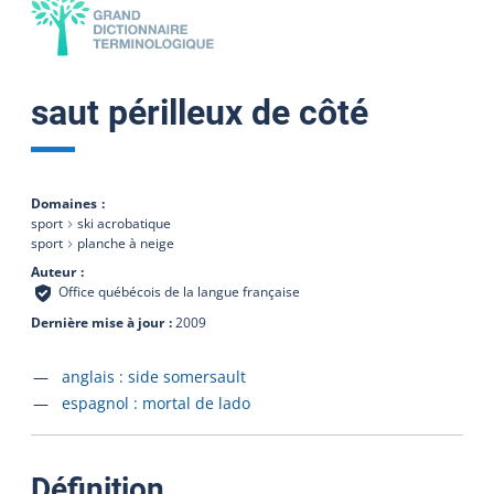
saut périlleux de côté
Domaines
sport
ski acrobatique
sport
planche à neige
Auteur
Office québécois de la langue française
Dernière mise à jour
2009
Accéder à la fiche en
anglais :
side somersault
Accéder à la fiche en
espagnol :
mortal de lado
:
Définition