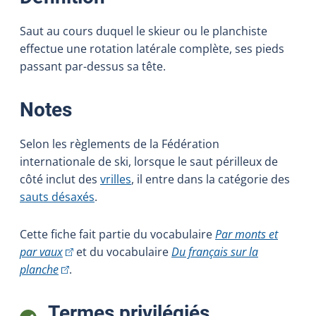
Saut au cours duquel le skieur ou le planchiste
effectue une rotation latérale complète, ses pieds
passant par-dessus sa tête.
:
Notes
Selon les règlements de la Fédération
internationale de ski, lorsque le saut périlleux de
côté inclut des
vrilles
, il entre dans la catégorie des
sauts désaxés
.
Cette fiche fait partie du vocabulaire
Par monts et
(Cet hyperlien externe s'ouvrira dans une nouvelle fe
par vaux
et du vocabulaire
Du français sur la
(Cet hyperlien externe s'ouvrira dans une nouvelle fe
planche
.
:
Termes privilégiés