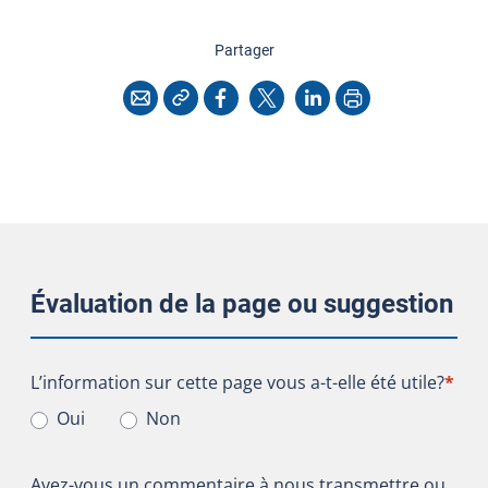
cette page
Partager
Copier l'adresse
Imprimer
Courriel
Facebook
X
LinkedIn
Évaluation de la page ou suggestion
L’information sur cette page vous a-t-elle été utile?
L’information sur cette page vous a-t-elle été utile?
*
Oui
Non
Avez-vous un commentaire à nous transmettre ou