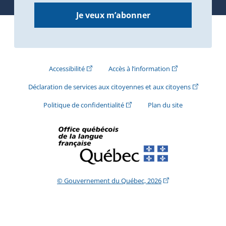
Je veux m’abonner
(Cet hyperlien externe s'ouvrira dans une nouve
(Cet hyperlien exte
Accessibilité
Accès à l’information
(Cet hyperli
Déclaration de services aux citoyennes et aux citoyens
(Cet hyperlien externe s'ouvrira d
Politique de confidentialité
Plan du site
(Cet hyperlien extern
© Gouvernement du Québec, 2026