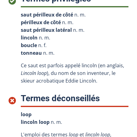
saut périlleux de côté
n. m.
périlleux de côté
n. m.
saut périlleux latéral
n. m.
lincoln
n. m.
boucle
n. f.
tonneau
n. m.
Ce saut est parfois appelé lincoln (en anglais,
Lincoln loop
), du nom de son inventeur, le
skieur acrobatique Eddie Lincoln.
:
Termes déconseillés
loop
lincoln loop
n. m.
L'emploi des termes
loop
et
lincoln loop
,