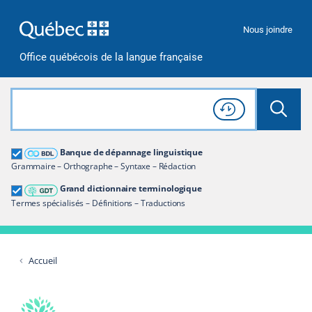
Passer à la recherche
Passer au contenu
Passer à la navigation
Nous joindre
Office québécois de la langue française
Rechercher dans tout le site
Lancer 
Consulter l'
Historique
de recherche
Grand dictionnaire terminologique
Banque de dépannage linguistique
Restreindre aux termes
Grammaire – Orthographe – Syntaxe – Rédaction
Grand dictionnaire terminologique
Termes spécialisés – Définitions – Traductions
Accueil