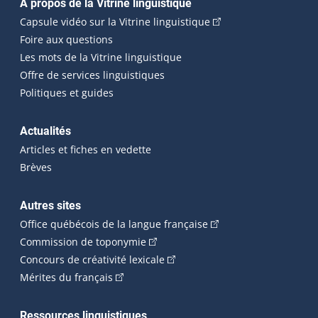
Navigation principale
À propos de la Vitrine linguistique
(Cet hyperlien externe
Capsule vidéo sur la Vitrine linguistique
Foire aux questions
Les mots de la Vitrine linguistique
Offre de services linguistiques
Politiques et guides
Actualités
Articles et fiches en vedette
Brèves
Autres sites
(Cet hyperlien externe 
Office québécois de la langue française
(Cet hyperlien externe s'ouvrira dan
Commission de toponymie
(Cet hyperlien externe s'ouvrira
Concours de créativité lexicale
(Cet hyperlien externe s'ouvrira dans une n
Mérites du français
Ressources linguistiques