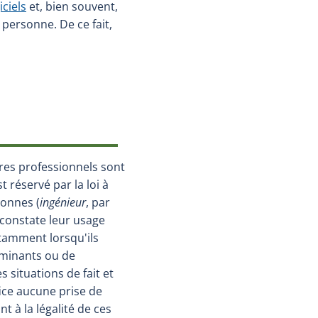
ciels
et, bien souvent,
personne. De ce fait,
vrira dans une nouvelle fenêtre.)
res professionnels sont
 réservé par la loi à
sonnes (
ingénieur
, par
 constate leur usage
tamment lorsqu'ils
minants ou de
es situations de fait et
fice aucune prise de
t à la légalité de ces