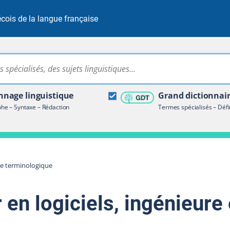
cois de la langue française
Rechercher dans tout le site
ire terminologique
nage linguistique
Grand dictionnai
e – Syntaxe – Rédaction
Termes spécialisés – Défi
re terminologique
 en logiciels, ingénieure