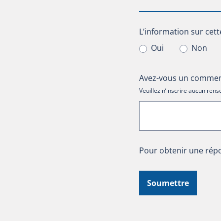
L’information sur cet
L’information sur cett
Oui
Non
Avez-vous un comment
Veuillez n’inscrire aucun re
Pour obtenir une répo
Soumettre