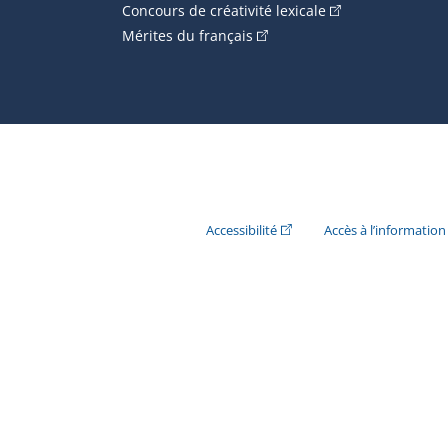
(Cet hyperlien ext
Concours de créativité lexicale
(Cet hyperlien externe s'ouvr
Mérites du français
(Cet hyperlien externe s'ouvr
Accessibilité
Accès à l’information