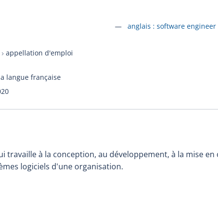
Accéder à la fiche en
anglais :
software engineer
appellation d'emploi
la langue française
020
ui travaille à la conception, au développement, à la mise en
tèmes logiciels d'une organisation.