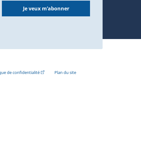
Je veux m’abonner
n externe s'ouvrira dans une nouvelle fenêtre.)
(Cet hyperlien externe s'ouvrira dans une nouvelle fenê
ique de confidentialité
Plan du site
e s'ouvrira dans une nouvelle fenêtre.)