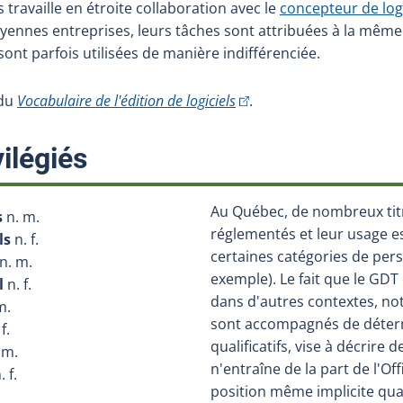
s travaille en étroite collaboration avec le
concepteur de logi
oyennes entreprises, leurs tâches sont attribuées à la même 
sont parfois utilisées de manière indifférenciée.
(Cet hyperlien externe s'ou
 du
Vocabulaire de l'édition de logiciels
.
:
ilégiés
Au Québec, de nombreux tit
s
n. m.
réglementés et leur usage est
ls
n. f.
certaines catégories de per
n. m.
exemple). Le fait que le GDT
l
n. f.
dans d'autres contextes, no
m.
sont accompagnés de déter
 f.
qualificatifs, vise à décrire d
 m.
n'entraîne de la part de l'Of
. f.
position même implicite quan