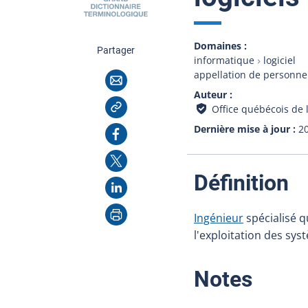
Domaines
cette page
Partager
informatique
logiciel
appellation de personne
Courriel
Auteur
Copier l'adresse
Office québécois de 
Dernière mise à jour
2
Facebook
X
:
Définition
LinkedIn
Imprimer
Ingénieur
spécialisé q
l'exploitation des sys
:
Notes