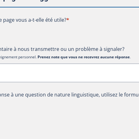
te page vous a-t-elle été utile?
e page vous a-t-elle été utile?
*
aire à nous transmettre ou un problème à signaler?
nseignement personnel.
Prenez note que vous ne recevrez aucune réponse
.
nse à une question de nature linguistique, utilisez le formu