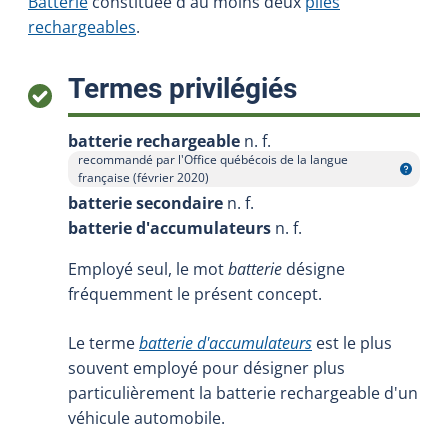
Batterie
constituée d'au moins deux
piles
rechargeables
.
:
Termes privilégiés
batterie rechargeable
n. f.
recommandé par l'Office québécois de la langue
Afficher l'infobulle
française (février 2020)
batterie secondaire
n. f.
batterie d'accumulateurs
n. f.
Employé seul, le mot
batterie
désigne
fréquemment le présent concept.
Le terme
batterie d'accumulateurs
est le plus
souvent employé pour désigner plus
particulièrement la batterie rechargeable d'un
véhicule automobile.