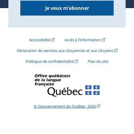
Je veux m’abonner
(Cet hyperlien externe s'ouvrira dans une nouve
(Cet hyperlien exte
Accessibilité
Accès à l’information
(Cet hyperli
Déclaration de services aux citoyennes et aux citoyens
(Cet hyperlien externe s'ouvrira d
Politique de confidentialité
Plan du site
(Cet hyperlien extern
© Gouvernement du Québec, 2026