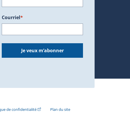
Courriel
*
dans une nouvelle fenêtre.)
Je veux m’abonner
n externe s'ouvrira dans une nouvelle fenêtre.)
(Cet hyperlien externe s'ouvrira dans une nouvelle fenê
ique de confidentialité
Plan du site