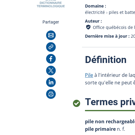
Domaine
électricité
piles et batt
Auteur
cette page
Partager
Office québécois de 
Courriel
Dernière mise à jour
2
Copier l'adresse
:
Facebook
Définition
X
Pile
à l'intérieur de la
LinkedIn
sorte qu'elle ne peut 
Imprimer
Termes priv
pile non rechargeabl
pile primaire
n. f.