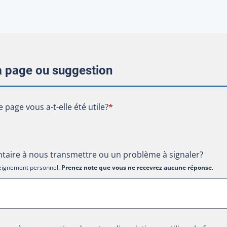
la page ou suggestion
te page vous a-t-elle été utile?
e page vous a-t-elle été utile?
*
aire à nous transmettre ou un problème à signaler?
nseignement personnel.
Prenez note que vous ne recevrez aucune réponse
.