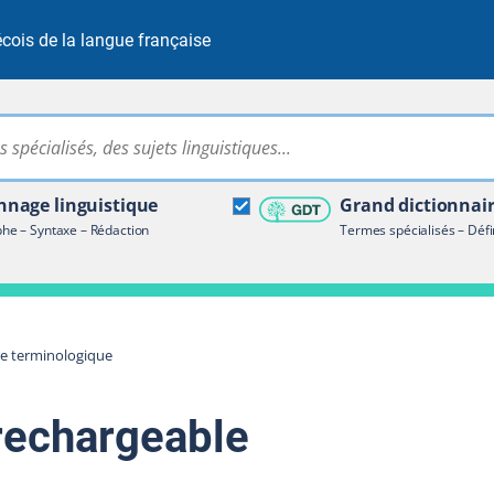
cois de la langue française
Rechercher dans tout le site
ire terminologique
nage linguistique
Grand dictionnai
e – Syntaxe – Rédaction
Termes spécialisés – Défi
re terminologique
 rechargeable