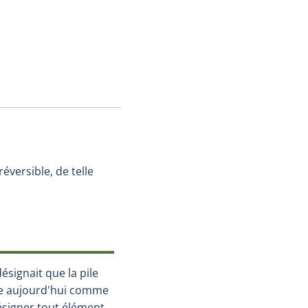
réversible, de telle
ésignait que la pile
ise aujourd'hui comme
signer tout élément