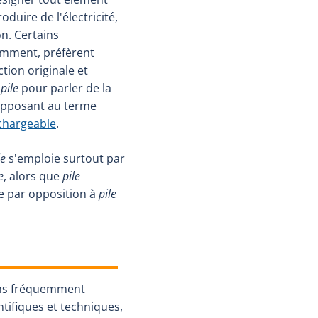
duire de l'électricité,
on. Certains
amment, préfèrent
ction originale et
e
pile
pour parler de la
'opposant au terme
echargeable
.
le
s'emploie surtout par
e
, alors que
pile
e par opposition à
pile
ns fréquemment
ntifiques et techniques,