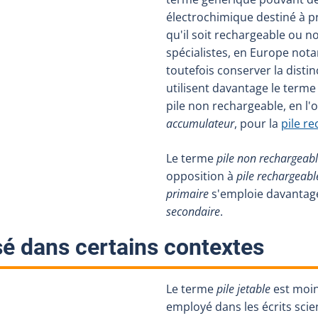
électrochimique destiné à pro
qu'il soit rechargeable ou n
spécialistes, en Europe not
toutefois conserver la distin
utilisent davantage le term
pile non rechargeable, en l
accumulateur
, pour la
pile r
Le terme
pile non rechargeab
opposition à
pile rechargeabl
primaire
s'emploie davantag
secondaire
.
:
sé dans certains contextes
Le terme
pile jetable
est moi
employé dans les écrits scie