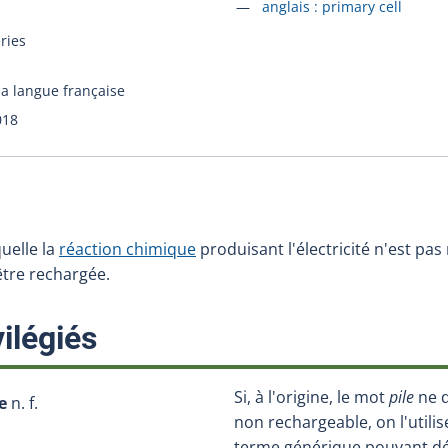
Accéder à la fiche en
anglais :
primary cell
eries
la langue française
018
quelle la
réaction chimique
produisant l'électricité n'est pas 
être rechargée.
:
ilégiés
Si, à l'origine, le mot
pile
ne d
e
n. f.
non rechargeable, on l'util
terme générique pouvant dé