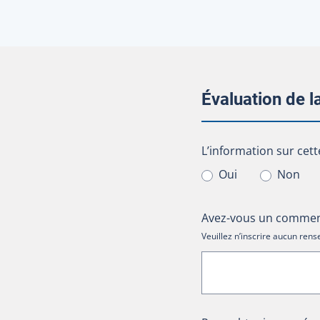
Évaluation de 
L’information sur cet
L’information sur cett
Oui
Non
Avez-vous un comment
Veuillez n’inscrire aucun re