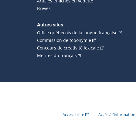
Articles et fiches en vedette
Brèves
Autres sites
(Cet hype
Office québécois de la langue française
(Cet hyperlien externe
Commission de toponymie
(Cet hyperlien ext
Concours de créativité lexicale
(Cet hyperlien externe s'ouvr
Mérites du français
(Cet hyperlien externe s'ouvr
Accessibilité
Accès à l’information