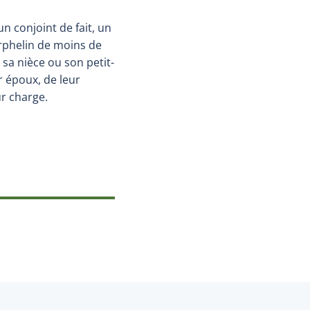
 conjoint de fait, un
rphelin de moins de
 sa nièce ou son petit-
 époux, de leur
ur charge.
dans une nouvelle fenêtre.)