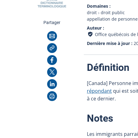
Domaines
droit
droit public
appellation de personne
cette page
Partager
Auteur
Courriel
Office québécois de 
Dernière mise à jour
2
Copier l'adresse
Facebook
:
Définition
X
LinkedIn
[Canada] Personne im
répondant
qui est soi
Imprimer
à ce dernier.
:
Notes
Les immigrants parra