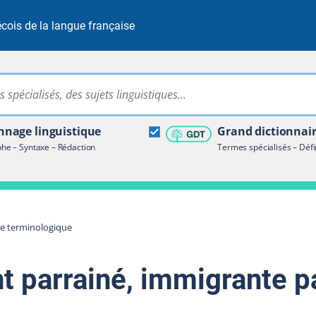
cois de la langue française
Rechercher dans tout le site
ire terminologique
nage linguistique
Grand dictionnai
e – Syntaxe – Rédaction
Termes spécialisés – Défi
re terminologique
t parrainé, immigrante p