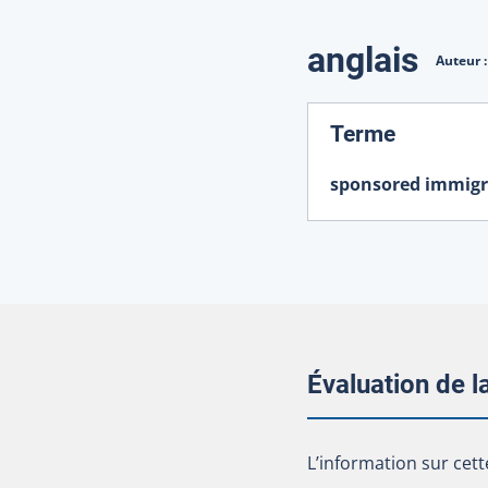
Traduction
anglais
Auteur 
:
Terme
sponsored immig
Évaluation de 
L’information sur cet
L’information sur cett