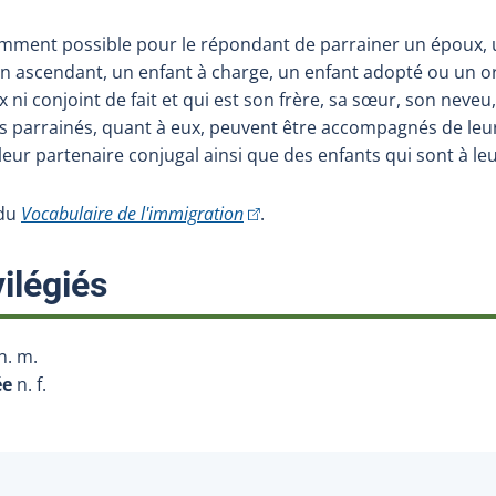
amment possible pour le répondant de parrainer un époux, un
un ascendant, un enfant à charge, un enfant adopté ou un o
 ni conjoint de fait et qui est son frère, sa sœur, son neveu,
s parrainés, quant à eux, peuvent être accompagnés de leur
 leur partenaire conjugal ainsi que des enfants qui sont à le
(Cet hyperlien externe s'ouvrira 
 du
Vocabulaire de l'immigration
.
:
ilégiés
n. m.
ée
n. f.