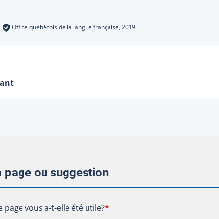
s
:
Office québécois de la langue française,
2019
rant
la page ou suggestion
te page vous a-t-elle été utile?
e page vous a-t-elle été utile?
*