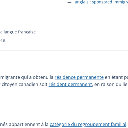
Accéder à la fiche en
anglais :
sponsored immigr
la langue française
019
migrante qui a obtenu la
résidence permanente
en étant p
t citoyen canadien soit
résident permanent
, en raison du li
inés appartiennent à la
catégorie du regroupement familial
.