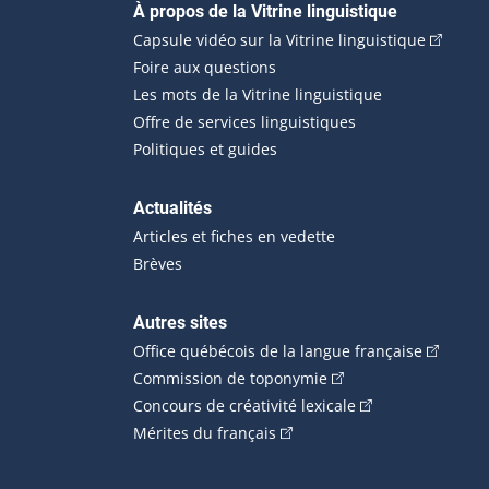
Navigation principale
À propos de la Vitrine linguistique
(Cet hyp
Capsule vidéo sur la Vitrine linguistique
Foire aux questions
Les mots de la Vitrine linguistique
Offre de services linguistiques
Politiques et guides
Actualités
Articles et fiches en vedette
Brèves
Autres sites
(Cet hype
Office québécois de la langue française
(Cet hyperlien externe
Commission de toponymie
(Cet hyperlien ext
Concours de créativité lexicale
(Cet hyperlien externe s'ouvr
Mérites du français