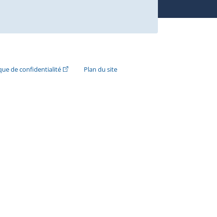
n externe s'ouvrira dans une nouvelle fenêtre.)
(Cet hyperlien externe s'ouvrira dans une nouvelle fenê
ique de confidentialité
Plan du site
e s'ouvrira dans une nouvelle fenêtre.)