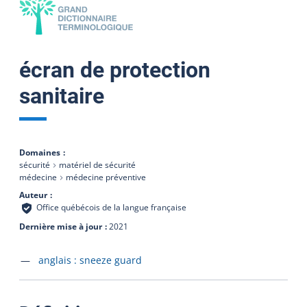
écran de protection
sanitaire
Domaines
sécurité
matériel de sécurité
médecine
médecine préventive
Auteur
Office québécois de la langue française
Dernière mise à jour
2021
Accéder à la fiche en
anglais :
sneeze guard