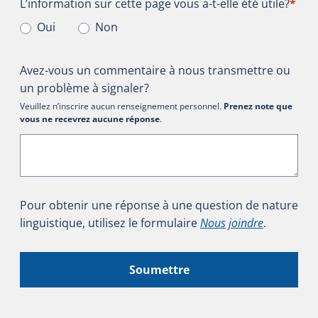
L’information sur cette page vous a-t-elle été utile?
L’information sur cette page vous a-t-elle été utile?
*
Oui
Non
Avez-vous un commentaire à nous transmettre ou
un problème à signaler?
Veuillez n’inscrire aucun renseignement personnel.
Prenez note que
vous ne recevrez aucune réponse
.
Pour obtenir une réponse à une question de nature
linguistique, utilisez le formulaire
Nous joindre
.
Soumettre