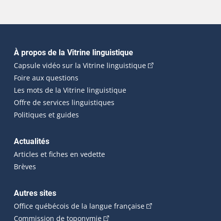
Navigation principale
À propos de la Vitrine linguistique
(Cet hyperlien externe
Capsule vidéo sur la Vitrine linguistique
Foire aux questions
Les mots de la Vitrine linguistique
Offre de services linguistiques
Politiques et guides
Actualités
Articles et fiches en vedette
Brèves
Autres sites
(Cet hyperlien externe 
Office québécois de la langue française
(Cet hyperlien externe s'ouvrira dan
Commission de toponymie