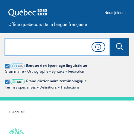
Passer à la recherche
Passer au contenu
Passer à la navigation
Nous joindre
Office québécois de la langue française
Rechercher dans tout le site
Lancer 
Consulter l'
Historique
de recherche
Grand dictionnaire terminologique
Banque de dépannage linguistique
Restreindre aux termes
Grammaire – Orthographe – Syntaxe – Rédaction
Grand dictionnaire terminologique
Termes spécialisés – Définitions – Traductions
Accueil