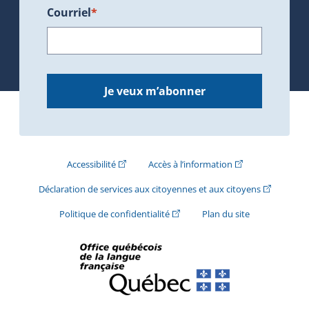
Courriel
*
Je veux m’abonner
(Cet hyperlien externe s'ouvrira dans une nouve
(Cet hyperlien exte
Accessibilité
Accès à l’information
(Cet hyperli
Déclaration de services aux citoyennes et aux citoyens
(Cet hyperlien externe s'ouvrira d
Politique de confidentialité
Plan du site