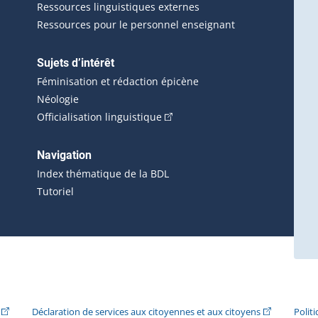
Ressources linguistiques externes
Ressources pour le personnel enseignant
Sujets d’intérêt
Féminisation et rédaction épicène
Néologie
(Cet hyperlien externe s'ouvrira 
Officialisation linguistique
rlien externe s'ouvrira dans une nouvelle fenêtre.)
 s'ouvrira dans une nouvelle fenêtre.)
erne s'ouvrira dans une nouvelle fenêtre.)
Navigation
ira dans une nouvelle fenêtre.)
Index thématique de la BDL
Tutoriel
ira dans une nouvelle fenêtre.)
(Cet hyperlien externe s'ouvrira dans une nouvelle fenêtre.)
(Cet hyperlie
Déclaration de services aux citoyennes et aux citoyens
Polit