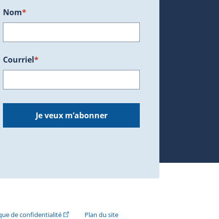
Nom
*
Courriel
*
dans une nouvelle fenêtre.)
Je veux m’abonner
n externe s'ouvrira dans une nouvelle fenêtre.)
(Cet hyperlien externe s'ouvrira dans une nouvelle fenê
ique de confidentialité
Plan du site