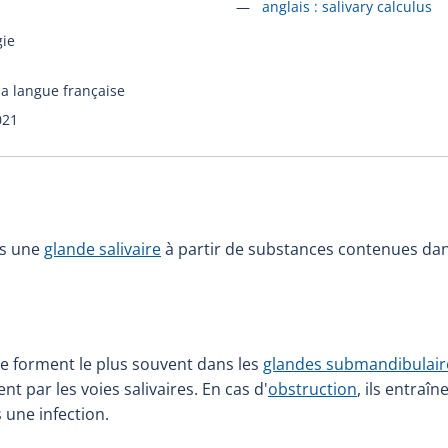
Accéder à la fiche en
anglais :
salivary calculus
gie
la langue française
021
ns une
glande salivaire
à partir de substances contenues da
 se forment le plus souvent dans les
glandes submandibulair
 par les voies salivaires. En cas d'
obstruction
, ils entraî
 une infection.