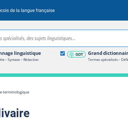
cois de la langue française
Rechercher dans tout le site
ire terminologique
nage linguistique
Grand dictionnai
e – Syntaxe – Rédaction
Termes spécialisés – Défi
re terminologique
livaire