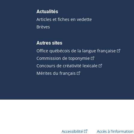
Actualités
Articles et fiches en vedette
Brèves
Autres sites
(Cet hype
Office québécois de la langue française
(Cet hyperlien externe
Commission de toponymie
(Cet hyperlien ext
Concours de créativité lexicale
(Cet hyperlien externe s'ouvr
Mérites du français
(Cet hyperlien externe s'ouvr
Accessibilité
Accès à l’information