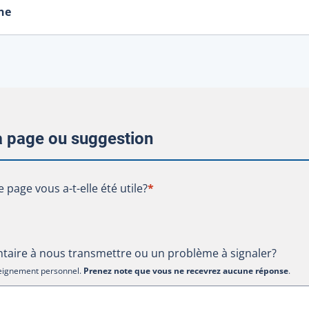
ne
la page ou suggestion
te page vous a-t-elle été utile?
e page vous a-t-elle été utile?
*
aire à nous transmettre ou un problème à signaler?
nseignement personnel.
Prenez note que vous ne recevrez aucune réponse
.