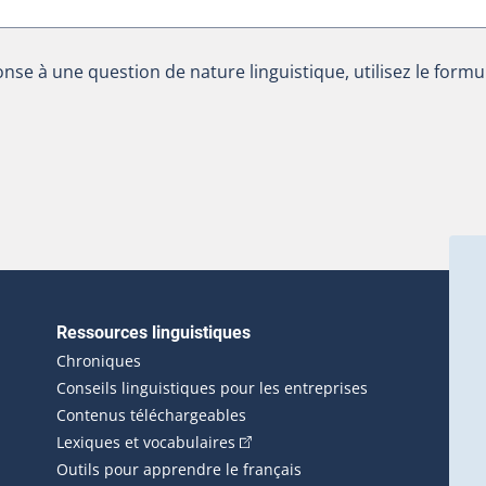
nse à une question de nature linguistique, utilisez le formu
Ressources linguistiques
erlien externe s'ouvrira dans une nouvelle fenêtre.)
Chroniques
Conseils linguistiques pour les entreprises
Contenus téléchargeables
(Cet hyperlien externe s'ouvrira d
Lexiques et vocabulaires
Outils pour apprendre le français