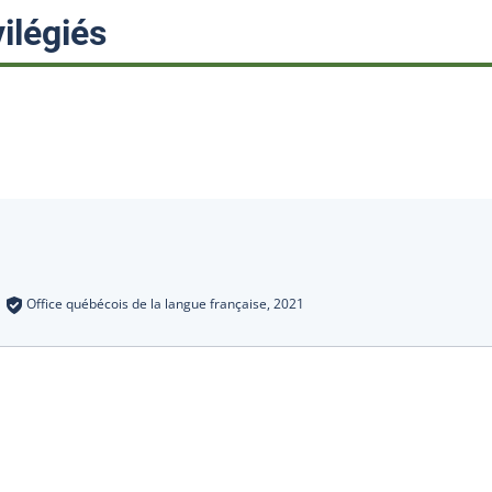
:
ilégiés
s
:
Office québécois de la langue française,
2021