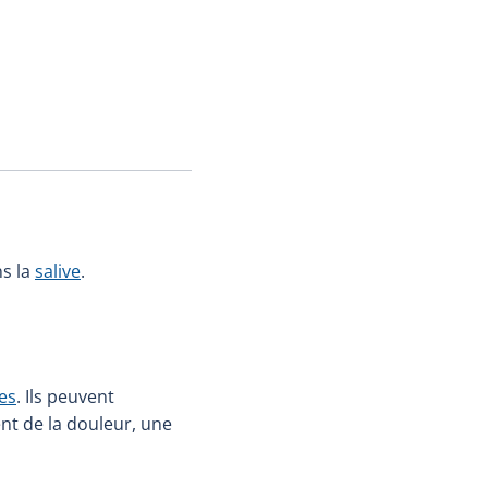
ns la
salive
.
es
. Ils peuvent
nent de la douleur, une