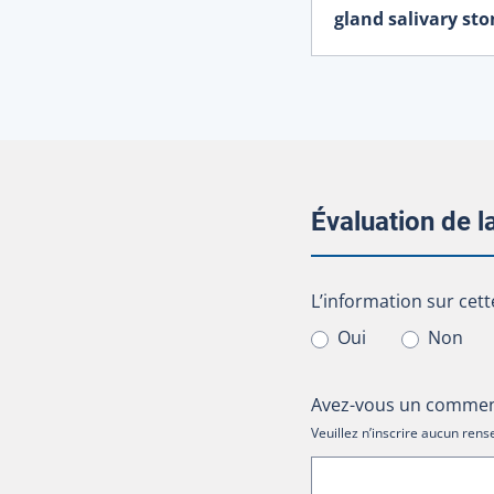
gland salivary sto
Évaluation de 
L’information sur cet
L’information sur cett
Oui
Non
Avez-vous un comment
Veuillez n’inscrire aucun re