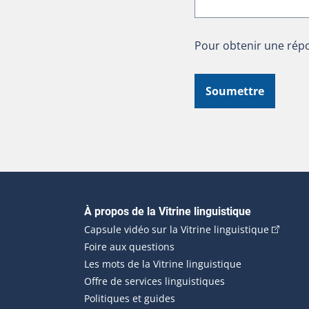
Pour obtenir une répo
Soumettre
Navigation principale
À propos de la Vitrine linguistique
(Cet hyp
Capsule vidéo sur la Vitrine linguistique
Foire aux questions
Les mots de la Vitrine linguistique
Offre de services linguistiques
Politiques et guides