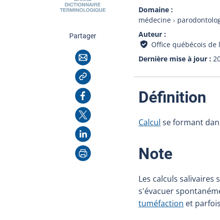
Domaine
médecine
parodontolo
Auteur
cette page
Partager
Office québécois de 
Courriel
Dernière mise à jour
2
Copier l'adresse
:
Facebook
Définition
X
Calcul
se formant da
LinkedIn
Imprimer
:
Note
Les calculs salivaires
s'évacuer spontanément
tuméfaction
et parfois