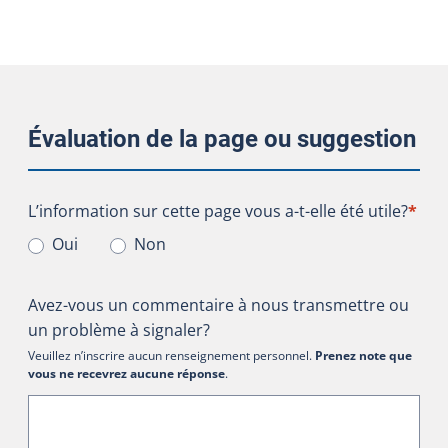
Évaluation de la page ou suggestion
L’information sur cette page vous a-t-elle été utile?
L’information sur cette page vous a-t-elle été utile?
*
Oui
Non
Avez-vous un commentaire à nous transmettre ou
un problème à signaler?
Veuillez n’inscrire aucun renseignement personnel.
Prenez note que
vous ne recevrez aucune réponse
.