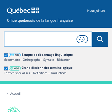
Passer à la recherche
Passer au contenu
Passer à la navigation
Nous joindre
Office québécois de la langue française
Rechercher dans tout le site
Lancer 
Consulter l'
Historique
de recherche
Grand dictionnaire terminologique
Banque de dépannage linguistique
Restreindre aux termes
Grammaire – Orthographe – Syntaxe – Rédaction
Grand dictionnaire terminologique
Termes spécialisés – Définitions – Traductions
Accueil