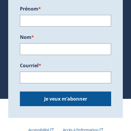
Prénom
*
Nom
*
Courriel
*
Je veux m’abonner
(Cet hyperlien externe s'ouvrira dans une nouve
(Cet hyperlien exte
Accessibilité
Accès à l’information