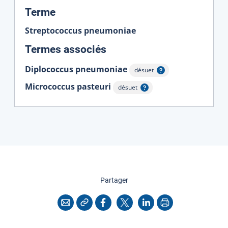
:
Terme
Streptococcus pneumoniae
:
Termes associés
Diplococcus pneumoniae
désuet
Afficher l'infobulle
Micrococcus pasteuri
désuet
Afficher l'infobulle
cette page
Partager
Copier l'adresse
Imprimer
Courriel
Facebook
X
LinkedIn