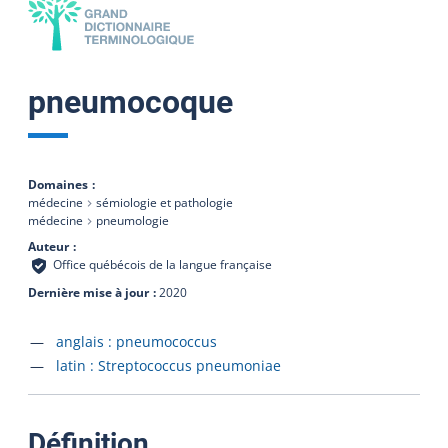
pneumocoque
Domaines
médecine
sémiologie et pathologie
médecine
pneumologie
Auteur
Office québécois de la langue française
Dernière mise à jour
2020
Accéder à la fiche en
anglais :
pneumococcus
Accéder à la fiche en
latin :
Streptococcus pneumoniae
:
Définition