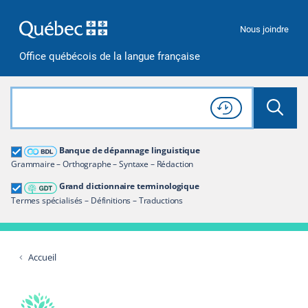
Passer à la recherche
Passer au contenu
Passer à la navigation
Nous joindre
Office québécois de la langue française
Rechercher dans tout le site
Lancer 
Consulter l'
Historique
de recherche
Grand dictionnaire terminologique
Banque de dépannage linguistique
Restreindre aux termes
Grammaire – Orthographe – Syntaxe – Rédaction
Grand dictionnaire terminologique
Termes spécialisés – Définitions – Traductions
Accueil