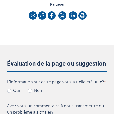
cette page
Partager
Copier l'adresse
Imprimer
Courriel
Facebook
X
LinkedIn
Évaluation de la page ou suggestion
L’information sur cette page vous a-t-elle été utile?
L’information sur cette page vous a-t-elle été utile?
*
Oui
Non
Avez-vous un commentaire à nous transmettre ou
un problème à signaler?