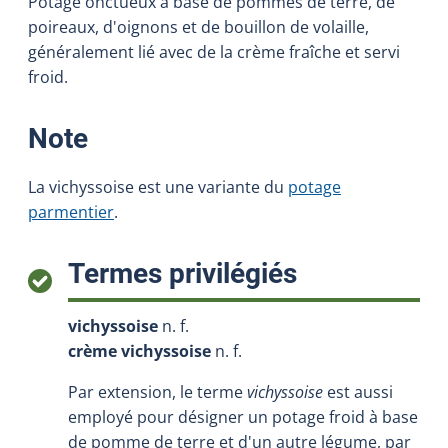
Potage onctueux à base de pommes de terre, de
poireaux, d'oignons et de bouillon de volaille,
généralement lié avec de la crème fraîche et servi
froid.
:
Note
La vichyssoise est une variante du
potage
parmentier
.
:
Termes privilégiés
vichyssoise
n. f.
crème vichyssoise
n. f.
Par extension, le terme
vichyssoise
est aussi
employé pour désigner un potage froid à base
de pomme de terre et d'un autre légume, par