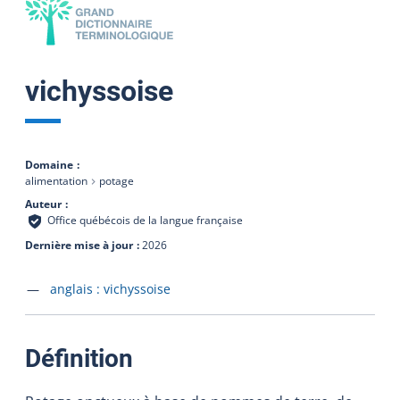
vichyssoise
Domaine
alimentation
potage
Auteur
Office québécois de la langue française
Dernière mise à jour
2026
Accéder à la fiche en
anglais :
vichyssoise
:
Définition