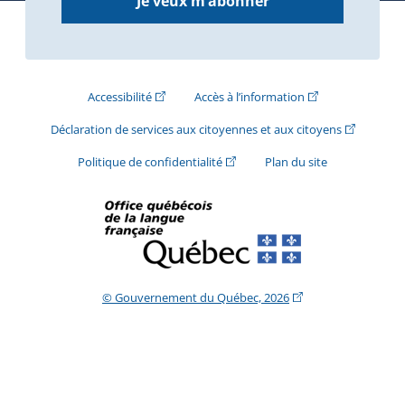
Je veux m’abonner
(Cet hyperlien externe s'ouvrira dans une nouve
(Cet hyperlien exte
Accessibilité
Accès à l’information
(Cet hyperli
Déclaration de services aux citoyennes et aux citoyens
(Cet hyperlien externe s'ouvrira d
Politique de confidentialité
Plan du site
(Cet hyperlien extern
© Gouvernement du Québec, 2026