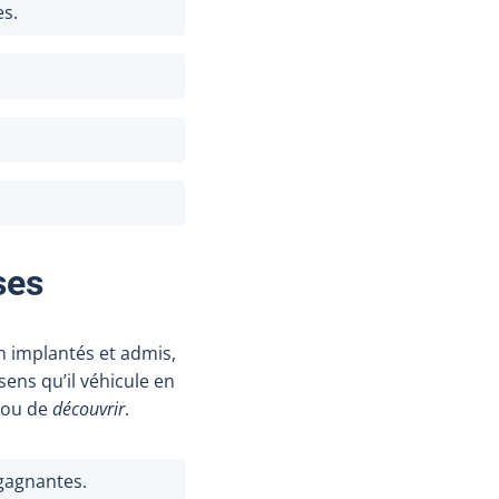
es.
ses
n implantés et admis,
ens qu’il véhicule en
ou de
découvrir
.
 gagnantes.