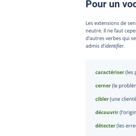
Pour un voc
Les extensions de se
neutre. Il ne faut cep
d’autres verbes qui s
admis d’
identifier
.
caractériser
(les
cerner
(le problè
cibler
(une client
découvrir
(l’origi
détecter
(les erre