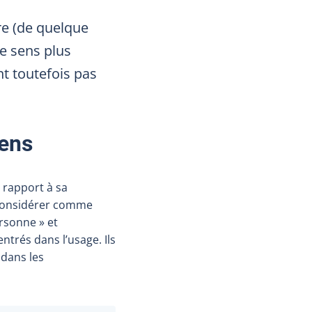
re (de quelque
 de sens plus
t toutefois pas
sens
 rapport à sa
considérer comme
personne
» et
entrés dans l’usage. Ils
 dans les