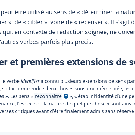
r
peut être utilisé au sens de «
déterminer la natu
ner
», de «
cibler
», voire de «
recenser
». Il s’agit
ui, en contexte de rédaction soignée, ne doiven
d’autres verbes parfois plus précis.
r et premières extensions de 
, le verbe
identifier
a connu plusieurs extensions de sens par
 soit «
comprendre deux choses sous une même idée, les 
es
». Les sens «
reconnaître
», «
établir l’identité d’une 
Afficher l'infobulle
enance, l’espèce ou la nature de quelque chose
» sont ainsi 
verses critiques avant d’être finalement admis sans réserve