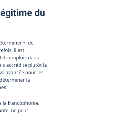
 légitime du
éterminer
», de
efois, il est
 tels emplois dans
is accrédite plutôt la
ssi avancée pour les
déterminer la
mes.
 la francophonie.
ante, ne peut