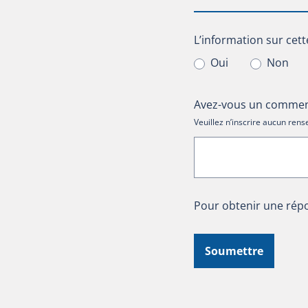
L’information sur cet
L’information sur cett
Oui
Non
Avez-vous un comment
Veuillez n’inscrire aucun re
Pour obtenir une répo
Soumettre