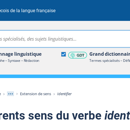
cois de la langue française
Rechercher dans tout le site
ire terminologique
nage linguistique
Grand dictionnai
e – Syntaxe – Rédaction
Termes spécialisés – Défi
Afficher les niveaux intermédiaires
e
Extension de sens
Identifier
érents sens du verbe
ident