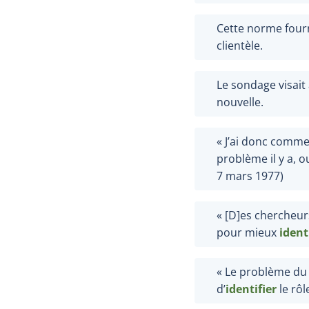
Cette norme fourn
clientèle.
Le sondage visait
nouvelle.
«
J’ai donc comme
problème il y a,
7
mars
1977)
«
[D]es chercheur
pour mieux
ident
«
Le problème du t
d’
identifier
le rôl