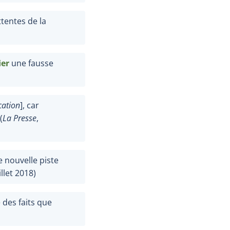
ttentes de la
ier
une fausse
ation
], car
(
La Presse
,
 nouvelle piste
illet
2018)
 des faits que