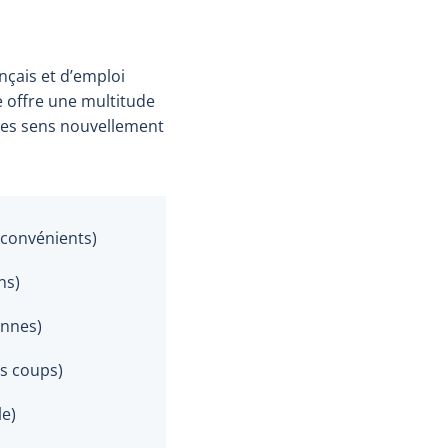
nçais et d’emploi
le offre une multitude
 les sens nouvellement
inconvénients)
ns)
onnes)
ns coups)
le)