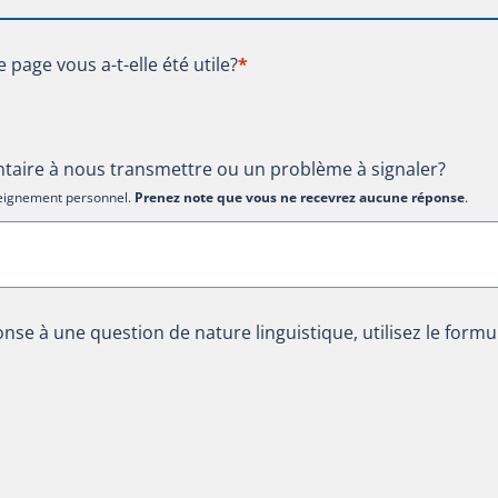
te page vous a-t-elle été utile?
e page vous a-t-elle été utile?
*
aire à nous transmettre ou un problème à signaler?
nseignement personnel.
Prenez note que vous ne recevrez aucune réponse
.
nse à une question de nature linguistique, utilisez le formu