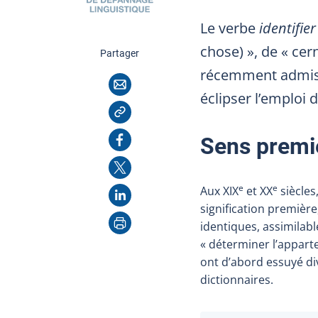
Le verbe
identifie
chose)
», de «
cer
cette page
Partager
récemment admis q
Courriel
éclipser l’emploi 
Copier l'adresse
Facebook
Sens premie
X
e
e
Aux
XIX
et XX
siècles
LinkedIn
signification première,
Imprimer
identiques, assimilabl
«
déterminer l’appart
ont d’abord essuyé di
dictionnaires.