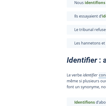
Nous
identifions
Ils essayaient d’
id
Le tribunal refus
Les hannetons et 
Identifier
: 
Le verbe
identifier
con
Affi
même si plusieurs ouv
font un synonyme, n
Identifions
d’abo