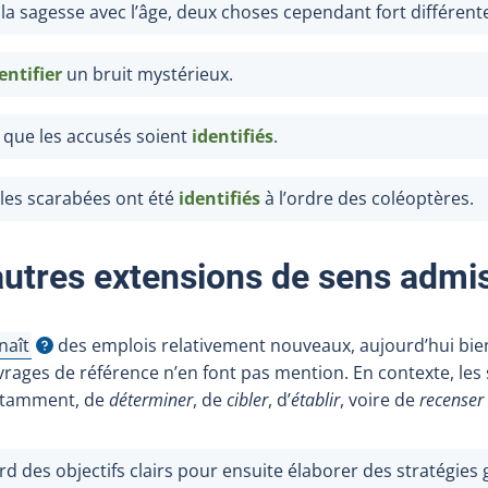
la sagesse avec l’âge, deux choses cependant fort différent
entifier
un bruit mystérieux.
e que les accusés soient
identifiés
.
les scarabées ont été
identifiés
à l’ordre des coléoptères.
autres extensions de sens admi
naît
des emplois relativement nouveaux, aujourd’hui bie
cher l'infobulle
rages de référence n’en font pas mention. En contexte, les s
otamment, de
déterminer
, de
cibler
, d’
établir
, voire de
recenser
rd des objectifs clairs pour ensuite élaborer des stratégies