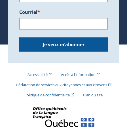
Courriel
*
Je veux m’abonner
(Cet hyperlien externe s'ouvrira dans une nouve
(Cet hyperlien exte
Accessibilité
Accès à l’information
(Cet hyperli
Déclaration de services aux citoyennes et aux citoyens
(Cet hyperlien externe s'ouvrira d
Politique de confidentialité
Plan du site