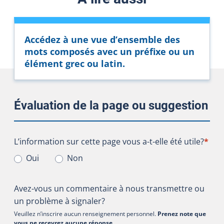
Accédez à une vue d’ensemble des
mots composés avec un préfixe ou un
élément grec ou latin.
Évaluation de la page ou suggestion
L’information sur cette page vous a-t-elle été utile?
L’information sur cette page vous a-t-elle été utile?
*
Oui
Non
Avez-vous un commentaire à nous transmettre ou
un problème à signaler?
Veuillez n’inscrire aucun renseignement personnel.
Prenez note que
vous ne recevrez aucune réponse
.