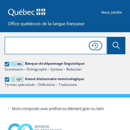
Passer à la recherche
Passer au contenu
Passer à la navigation
Nous joindre
Office québécois de la langue française
Rechercher dans tout le site
Lancer 
Consulter l'
Historique
de recherche
Grand dictionnaire terminologique
Banque de dépannage linguistique
Restreindre aux termes
Grammaire – Orthographe – Syntaxe – Rédaction
Grand dictionnaire terminologique
Termes spécialisés – Définitions – Traductions
Mots composés avec préfixe ou élément grec ou latin