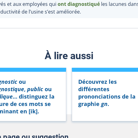
és et aux employées qui
o
nt d
iagnostiqu
é
les lacunes dan
ductivité de l’usine s’est améliorée.
À lire aussi
gnostic
ou
Découvrez les
gnostique
,
public
ou
différentes
lique
… distinguez la
prononciations de la
ure de ces mots se
graphie
gn
.
minant en [ik].
la page ou suggestion