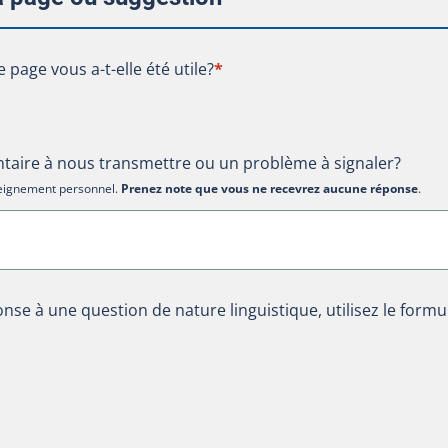
te page vous a-t-elle été utile?
e page vous a-t-elle été utile?
*
aire à nous transmettre ou un problème à signaler?
nseignement personnel.
Prenez note que vous ne recevrez aucune réponse
.
nse à une question de nature linguistique, utilisez le formu