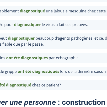
apidement
diagnostiqué
une jalousie mesquine chez cette
sée pour
diagnostiquer
le virus a fait ses preuves.
 peut
diagnostiquer
beaucoup d’agents pathogènes, et ce, 
s fiable que par le passé.
rins
ont été
diagnostiqués
par échographie.
de grippe
ont été diagnostiqués
lors de la dernière saison 
été
diagnostiqué
chez ce patient?
uer
une personne
: construction