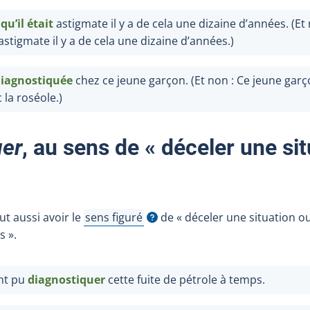
qu’il était
astigmate il y a de cela une dizaine d’années. (Et
astigmate il y a de cela une dizaine d’années.)
diagnostiquée
chez ce jeune garçon. (Et non : Ce jeune gar
 la roséole.)
uer
, au sens de « déceler une si
t aussi avoir le
sens figuré
de « déceler une situation o
Afficher l'infobulle
s ».
ont pu
diagnostiquer
cette fuite de pétrole à temps.