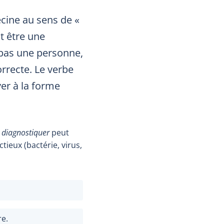
ecine au sens de «
t être une
s pas une personne,
rrecte. Le verbe
er à la forme
e
diagnostiquer
peut
ieux (bactérie, virus,
re.