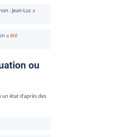
 non : Jean-Luc
a
çon
a été
tuation ou
u un état d’après des