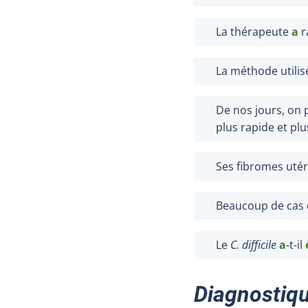
La thérapeute
a
r
La méthode utili
De nos jours, on
plus rapide et plu
Ses fibromes uté
Beaucoup de cas 
Le
C.
difficile
a
‑t-il
Diagnostiq