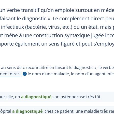
un verbe transitif qu’on emploie surtout en méd
faisant le diagnostic ». Le complément direct peu
le
infectieux (bactérie, virus, etc.) ou un état, mai
 mène à une construction syntaxique jugée inco
orte également un sens figuré et peut s’employ
u sens de « reconnaître en faisant le diagnostic », le verb
ent direct
le nom d’une maladie, le nom d’un agent infect
 l'infobulle
r elle, on
a diagnostiqué
son ostéoporose très tôt.
hôpital
a diagnostiqué
, chez ce patient, une maladie très ra