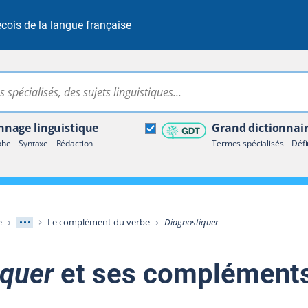
cois de la langue française
Rechercher dans tout le site
ire terminologique
nage linguistique
Grand dictionnai
e – Syntaxe – Rédaction
Termes spécialisés – Défi
Afficher les niveaux intermédiaires
e
Le complément du verbe
Diagnostiquer
iquer
et ses complément