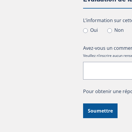
L’information sur cet
L’information sur cett
Oui
Non
Avez-vous un comment
Veuillez n’inscrire aucun re
Pour obtenir une répo
Soumettre