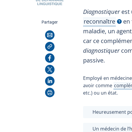
Diagnostiquer
est 
reconnaître
en 
cette page
Partager
Afficher l'infobul
maladie, un agent 
Courriel
car ce complément
Copier l'adresse
diagnostiquer
comp
Facebook
passive.
X
Employé en médecine a
LinkedIn
avoir comme
complém
Afficher
Imprimer
etc.) ou un état.
Heureusement pou
Un médecin de l’