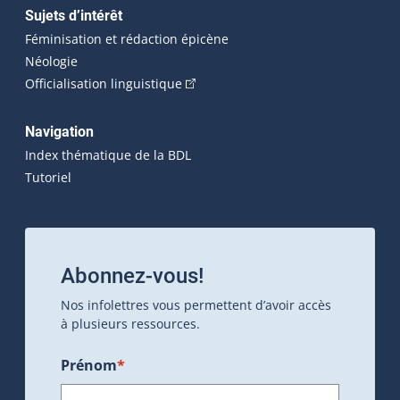
Sujets d’intérêt
Féminisation et rédaction épicène
Néologie
(Cet hyperlien externe s'ouvrira dan
Officialisation linguistique
Navigation
Index thématique de la BDL
Tutoriel
Abonnez-vous!
Nos infolettres vous permettent d’avoir accès
à plusieurs ressources.
Prénom
*