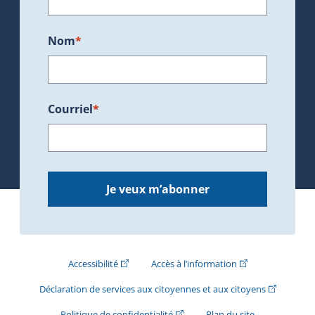
Nom
*
Courriel
*
Je veux m’abonner
(Cet hyperlien externe s'ouvrira dans une nouve
(Cet hyperlien exte
Accessibilité
Accès à l’information
(Cet hyperli
Déclaration de services aux citoyennes et aux citoyens
(Cet hyperlien externe s'ouvrira d
Politique de confidentialité
Plan du site