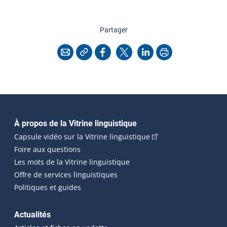
cette page
Partager
Copier l'adresse
Imprimer
Courriel
Facebook
X
LinkedIn
Navigation principale
À propos de la Vitrine linguistique
(Cet hyperlien externe
Capsule vidéo sur la Vitrine linguistique
Foire aux questions
Les mots de la Vitrine linguistique
Offre de services linguistiques
Politiques et guides
Actualités