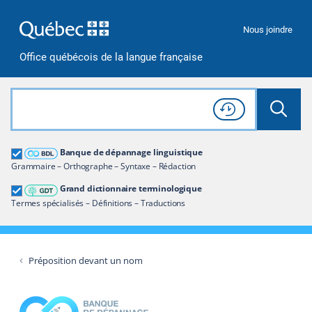
Passer à la recherche
Passer au contenu
Passer à la navigation
Nous joindre
Office québécois de la langue française
Rechercher dans tout le site
Lancer 
Consulter l'
Historique
de recherche
Grand dictionnaire terminologique
Banque de dépannage linguistique
Restreindre aux termes
Grammaire – Orthographe – Syntaxe – Rédaction
Grand dictionnaire terminologique
Termes spécialisés – Définitions – Traductions
Préposition devant un nom