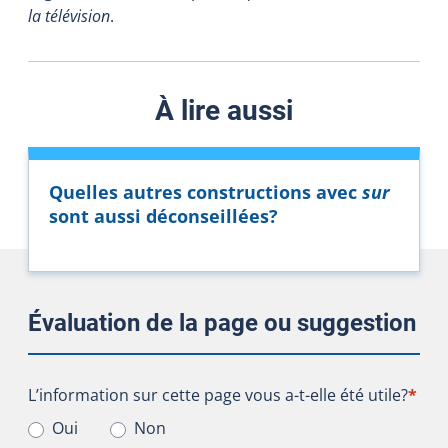
la télévision
.
À lire aussi
Quelles autres constructions avec
sur
sont aussi déconseillées?
Évaluation de la page ou suggestion
L’information sur cette page vous a-t-elle été utile?
L’information sur cette page vous a-t-elle été utile?
*
Oui
Non