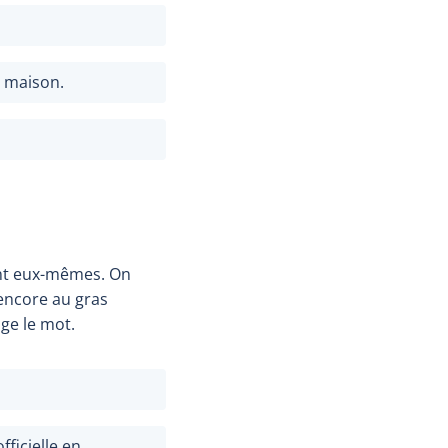
e maison.
ent eux-mêmes. On
 encore au gras
ge le mot.
ficielle en