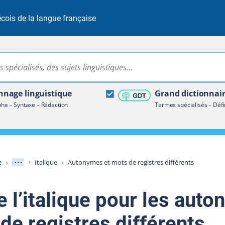
cois de la langue française
Rechercher dans tout le site
ire terminologique
nage linguistique
Grand dictionnai
e – Syntaxe – Rédaction
Termes spécialisés – Défi
Afficher les niveaux intermédiaires
e
Italique
Autonymes et mots de registres différents
 l’italique pour les auto
de registres différents