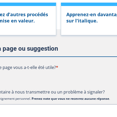
ez d’autres procédés
Apprenez-en davanta
mise en valeur.
sur l’italique.
la page ou suggestion
te page vous a-t-elle été utile?
e page vous a-t-elle été utile?
*
aire à nous transmettre ou un problème à signaler?
nseignement personnel.
Prenez note que vous ne recevrez aucune réponse
.