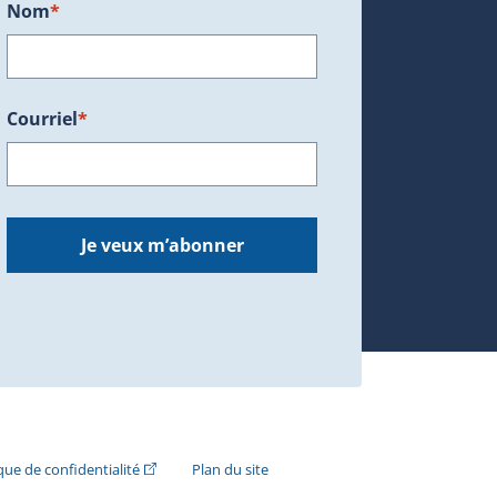
Nom
*
Courriel
*
dans une nouvelle fenêtre.)
Je veux m’abonner
n externe s'ouvrira dans une nouvelle fenêtre.)
(Cet hyperlien externe s'ouvrira dans une nouvelle fenê
ique de confidentialité
Plan du site