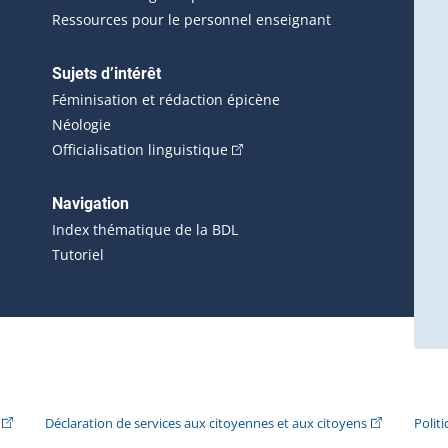
Ressources pour le personnel enseignant
Sujets d’intérêt
Féminisation et rédaction épicène
Néologie
(Cet hyperlien externe s'ouvrira 
Officialisation linguistique
rlien externe s'ouvrira dans une nouvelle fenêtre.)
 s'ouvrira dans une nouvelle fenêtre.)
erne s'ouvrira dans une nouvelle fenêtre.)
Navigation
ira dans une nouvelle fenêtre.)
Index thématique de la BDL
Tutoriel
ira dans une nouvelle fenêtre.)
(Cet hyperlien externe s'ouvrira dans une nouvelle fenêtre.)
(Cet hyperlie
Déclaration de services aux citoyennes et aux citoyens
Polit