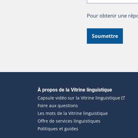
Pour obtenir une répo
Soumettre
Navigation principale
À propos de la Vitrine linguistique
(Cet hyp
Capsule vidéo sur la Vitrine linguistique
Foire aux questions
Les mots de la Vitrine linguistique
Offre de services linguistiques
Politiques et guides