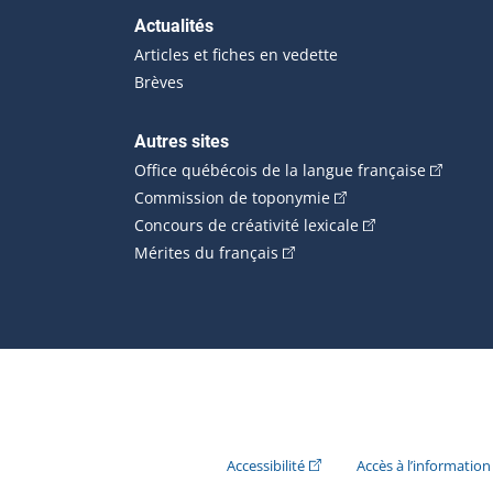
Actualités
Articles et fiches en vedette
Brèves
Autres sites
(Cet hype
Office québécois de la langue française
(Cet hyperlien externe
Commission de toponymie
(Cet hyperlien ext
Concours de créativité lexicale
(Cet hyperlien externe s'ouvr
Mérites du français
(Cet hyperlien externe s'ouvr
Accessibilité
Accès à l’information