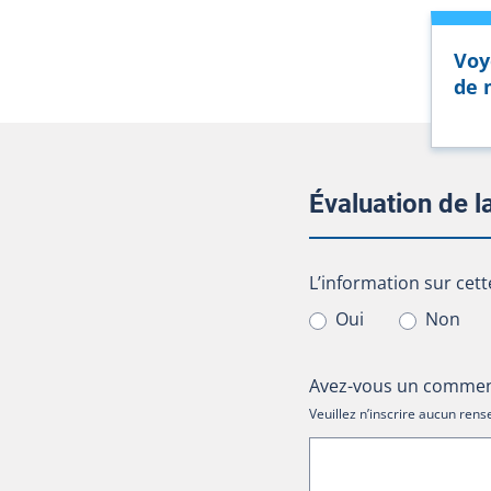
Voy
de 
Évaluation de 
L’information sur cet
L’information sur cett
Oui
Non
Avez-vous un comment
Veuillez n’inscrire aucun re