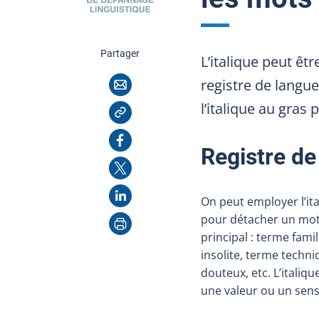
cette page
Partager
L’italique peut ê
Courriel
registre de langue
Copier l'adresse
l’italique au gras
Facebook
Registre de
X
LinkedIn
On peut employer l’ita
Imprimer
pour détacher un mot q
principal : terme fam
insolite, terme techn
douteux, etc. L’italiq
une valeur ou un sens