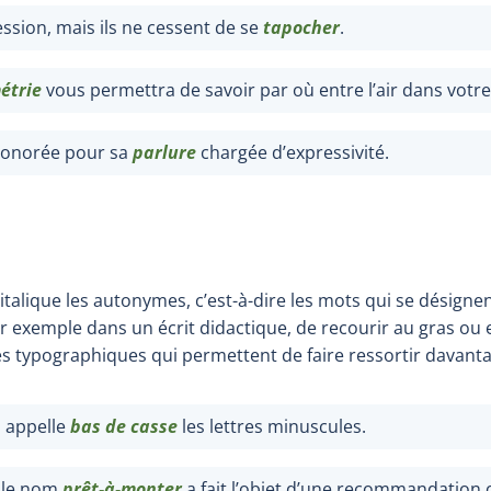
ssion, mais ils ne cessent de se
tapocher
.
métrie
vous permettra de savoir par où entre l’air dans votr
 honorée pour sa
parlure
chargée d’expressivité.
talique les autonymes, c’est-à-dire les mots qui se désign
ar exemple dans un écrit didactique, de recourir au gras ou
és typographiques qui permettent de faire ressortir davanta
n appelle
bas de casse
les lettres minuscules.
, le nom
prêt-à-monter
a fait l’objet d’une recommandation of