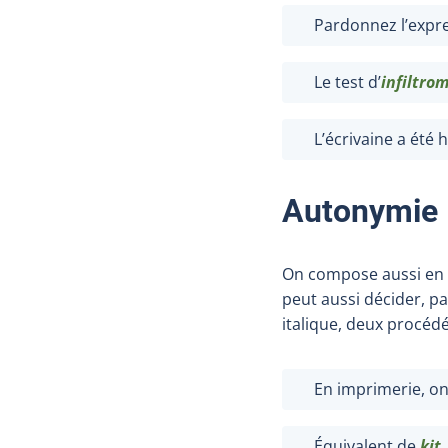
Pardonnez l’expre
Le test d’
infiltro
L’écrivaine a été
Autonymie
On compose aussi en i
peut aussi décider, p
italique, deux procéd
En imprimerie, o
Équivalent de
kit