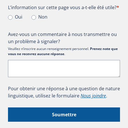
L’information sur cette page vous a-t-elle été utile?
L’information sur cette page vous a-t-elle été utile?
*
Oui
Non
Avez-vous un commentaire à nous transmettre ou
un problème à signaler?
Veuillez n’inscrire aucun renseignement personnel.
Prenez note que
vous ne recevrez aucune réponse
.
Pour obtenir une réponse à une question de nature
linguistique, utilisez le formulaire
Nous joindre
.
Soumettre