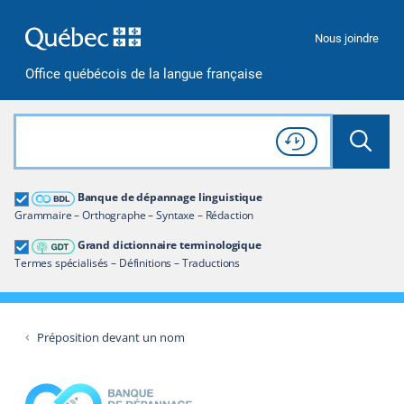
Passer à la recherche
Passer au contenu
Passer à la navigation
Nous joindre
Office québécois de la langue française
Rechercher dans tout le site
Lancer 
Consulter l'
Historique
de recherche
Grand dictionnaire terminologique
Banque de dépannage linguistique
Restreindre aux termes
Grammaire – Orthographe – Syntaxe – Rédaction
Grand dictionnaire terminologique
Termes spécialisés – Définitions – Traductions
Préposition devant un nom