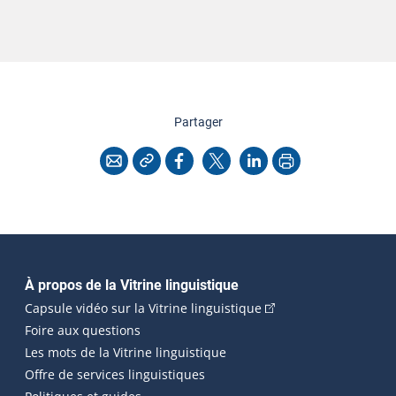
cette page
Partager
Copier l'adresse
Imprimer
Courriel
Facebook
X
LinkedIn
Navigation principale
À propos de la Vitrine linguistique
(Cet hyperlien externe
Capsule vidéo sur la Vitrine linguistique
Foire aux questions
Les mots de la Vitrine linguistique
Offre de services linguistiques