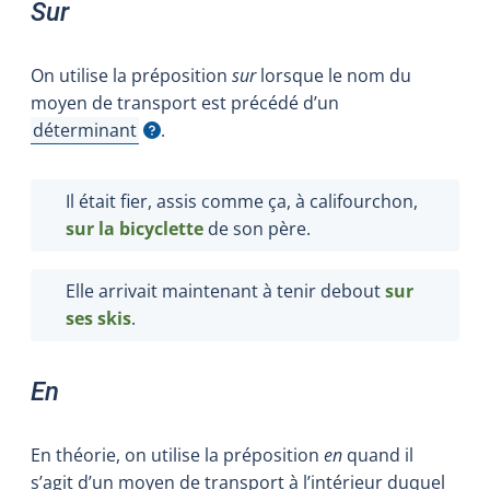
Sur
On utilise la préposition
sur
lorsque le nom du
moyen de transport est précédé d’un
déterminant
.
Afficher l'infobulle
Il était fier, assis comme ça, à califourchon,
sur
la bicyclette
de son père.
Elle arrivait maintenant à tenir debout
sur
ses skis
.
En
En théorie, on utilise la préposition
en
quand il
s’agit d’un moyen de transport à l’intérieur duquel