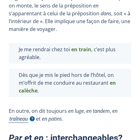
on monte, le sens de la préposition
en
s’apparentant à celui de la préposition
dans
, soit « à
l’intérieur de ». Elle implique une façon de faire, une
manière de voyager.
Je me rendrai chez toi
en train
, c’est plus
agréable.
Dès que je mis le pied hors de l’hôtel, on
m’offrit de me conduire au restaurant
en
calèche
.
En outre, on dit toujours
en luge
,
en tandem
,
en
traîneau
et
en patins
.
Afficher l'infobulle
Par
et
en
: interchangeables?