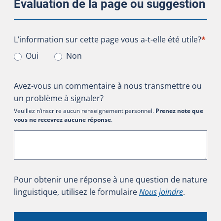
Évaluation de la page ou suggestion
L’information sur cette page vous a-t-elle été utile?
L’information sur cette page vous a-t-elle été utile?
*
Oui
Non
Avez-vous un commentaire à nous transmettre ou
un problème à signaler?
Veuillez n’inscrire aucun renseignement personnel.
Prenez note que
vous ne recevrez aucune réponse
.
Pour obtenir une réponse à une question de nature
linguistique, utilisez le formulaire
Nous joindre
.