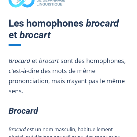
Les homophones
brocard
et
brocart
Brocard
et
brocart
sont des homophones,
c’est-à-dire des
mots
de même
prononciation
,
mais n’ayant pas le même
sens.
Brocard
Brocard
est un nom masculin, habituellement
pluriel, qui désigne des railleries, des moqueries