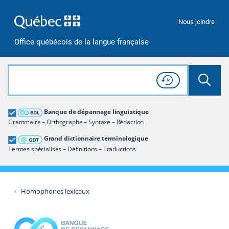
Passer à la recherche
Passer au contenu
Passer à la navigation
Nous joindre
Office québécois de la langue française
Rechercher dans tout le site
Lancer 
Consulter l'
Historique
de recherche
Grand dictionnaire terminologique
Banque de dépannage linguistique
Restreindre aux termes
Grammaire – Orthographe – Syntaxe – Rédaction
Grand dictionnaire terminologique
Termes spécialisés – Définitions – Traductions
Homophones lexicaux