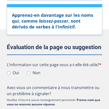
Apprenez-en davantage sur les noms
qui, comme
laissez-passer
, sont
dérivés de verbes à l’infinitif.
Évaluation de la page ou suggestion
L’information sur cette page vous a-t-elle été utile?
L’information sur cette page vous a-t-elle été utile?
*
Oui
Non
Avez-vous un commentaire à nous transmettre ou
un problème à signaler?
Veuillez n’inscrire aucun renseignement personnel.
Prenez note que
vous ne recevrez aucune réponse
.