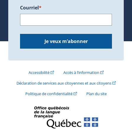
Courriel
*
Je veux m’abonner
(Cet hyperlien externe s'ouvrira dans une nouve
(Cet hyperlien exte
Accessibilité
Accès à l’information
(Cet hyperli
Déclaration de services aux citoyennes et aux citoyens
(Cet hyperlien externe s'ouvrira d
Politique de confidentialité
Plan du site