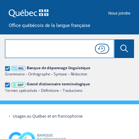
Passer à la recherche
Passer au contenu
Passer à la navigation
Nous joindre
Office québécois de la langue française
Rechercher dans tout le site
Lancer 
Consulter l'
Historique
de recherche
Grand dictionnaire terminologique
Banque de dépannage linguistique
Restreindre aux termes
Grammaire – Orthographe – Syntaxe – Rédaction
Grand dictionnaire terminologique
Termes spécialisés – Définitions – Traductions
Usages au Québec et en francophonie