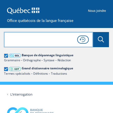
Passer à la recherche
Passer au contenu
Passer à la navigation
Nous joindre
Office québécois de la langue française
Rechercher dans tout le site
Lancer 
Consulter l'
Historique
de recherche
Grand dictionnaire terminologique
Banque de dépannage linguistique
Restreindre aux termes
Grammaire – Orthographe – Syntaxe – Rédaction
Grand dictionnaire terminologique
Termes spécialisés – Définitions – Traductions
L’interrogation