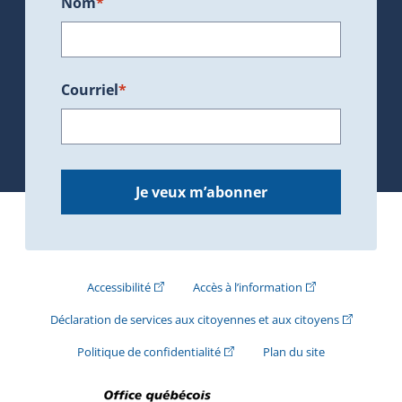
Nom
*
Courriel
*
Je veux m’abonner
(Cet hyperlien externe s'ouvrira dans une nouve
(Cet hyperlien exte
Accessibilité
Accès à l’information
(Cet hyperli
Déclaration de services aux citoyennes et aux citoyens
(Cet hyperlien externe s'ouvrira d
Politique de confidentialité
Plan du site