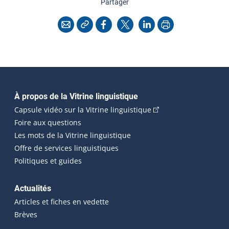
cette page
Partager
Copier l'adresse
Imprimer
Courriel
Facebook
X
LinkedIn
Navigation principale
À propos de la Vitrine linguistique
(Cet hyperlien externe
Capsule vidéo sur la Vitrine linguistique
Foire aux questions
Les mots de la Vitrine linguistique
Offre de services linguistiques
Politiques et guides
Actualités
Articles et fiches en vedette
Brèves