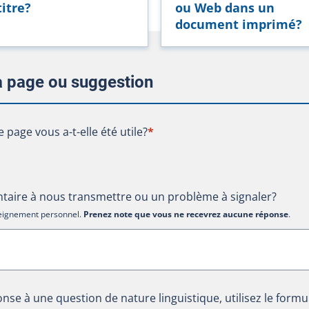
titre?
ou Web dans un
document imprimé?
la page ou suggestion
te page vous a-t-elle été utile?
e page vous a-t-elle été utile?
*
aire à nous transmettre ou un problème à signaler?
nseignement personnel.
Prenez note que vous ne recevrez aucune réponse
.
nse à une question de nature linguistique, utilisez le formu