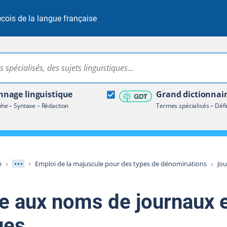
cois de la langue française
Rechercher dans tout le site
ire terminologique
nage linguistique
Grand dictionnai
e – Syntaxe – Rédaction
Termes spécialisés – Défi
Afficher les niveaux intermédiaires
e
Emploi de la majuscule pour des types de dénominations
Jou
e aux noms de journaux e
ues