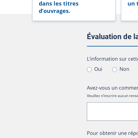
dans les titres
un 
d’ouvrages.
Évaluation de 
L’information sur cet
L’information sur cett
Oui
Non
Avez-vous un comment
Veuillez n’inscrire aucun re
Pour obtenir une répo