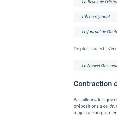
L
a
R
evue de l’Histo
L
’
É
cho régional
L
e
J
ournal de Québ
De plus,
l’adjectif
s’écr
L
e
N
ouvel
O
bserva
Contraction 
Par ailleurs, lorsque 
prépositions
à
ou
de
,
majuscule au premier 