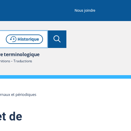
Nous joindre
Lancer la recherche
Consulter l'
de recherche
Historique
re terminologique
nitions – Traductions
rnaux et périodiques
t de