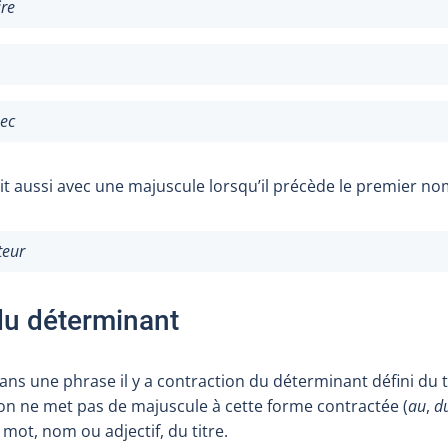
ire
ec
it aussi avec une majuscule lorsqu’il
précède le premier no
teur
du déterminant
dans une phrase il y a contraction du déterminant défini du t
 on ne met pas de majuscule à cette forme contractée (
au
,
d
mot, nom ou adjectif, du titre.