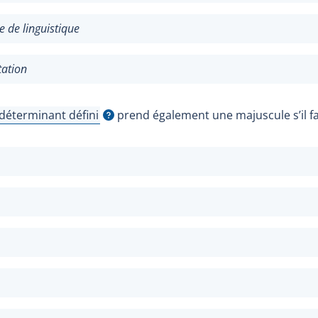
 de linguistique
tation
déterminant défini
prend également une majuscule s’il fait
Afficher l'infobulle