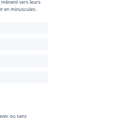
 mènent vers leurs
et en minuscules.
avec ou sans