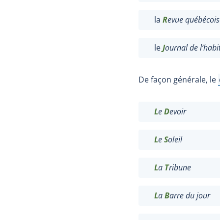
la
R
evue québécoise
le
J
ournal de l’habi
D
e façon générale,
le
L
e
D
evoir
L
e
S
oleil
L
a
T
ribune
L
a
B
arre du jour