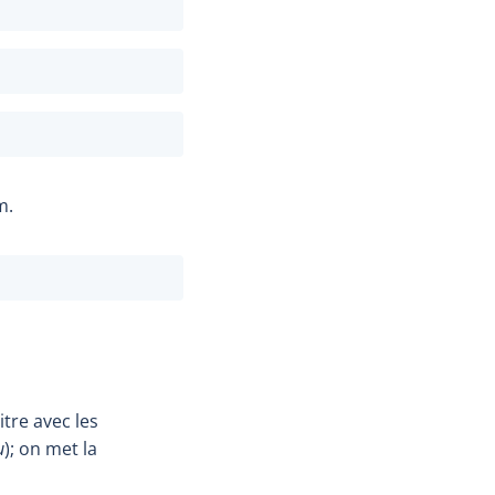
m.
itre avec les
u
); on met la