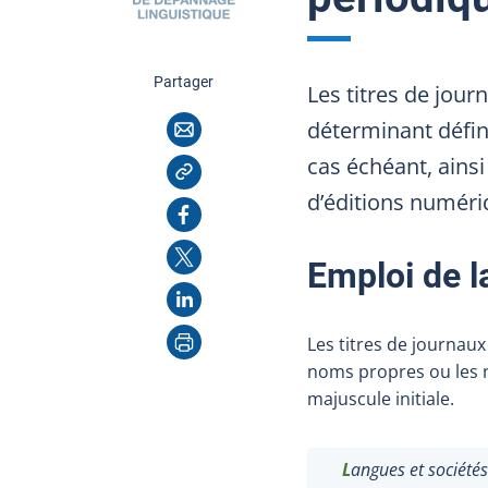
cette page
Partager
Les titres de jou
Courriel
déterminant défini 
Copier l'adresse
cas échéant, ainsi 
d’éditions numériq
Facebook
X
Emploi de l
LinkedIn
Imprimer
Les titres de journau
noms propres ou les n
majuscule initiale.
L
angues et sociétés