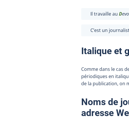
Il travaille au
D
evo
C’est un journali
Italique et 
Comme dans le cas des 
périodiques en italique
de la publication, on 
Noms de jo
adresse W