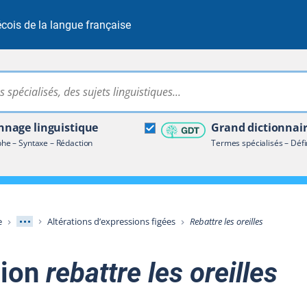
cois de la langue française
Rechercher dans tout le site
ire terminologique
nage linguistique
Grand dictionnai
e – Syntaxe – Rédaction
Termes spécialisés – Défi
Afficher les niveaux intermédiaires
e
Altérations d’expressions figées
Rebattre les oreilles
sion
rebattre les oreilles