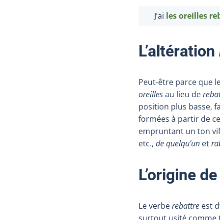
J’ai
les oreilles r
L’altération
Peut-être parce que l
oreilles
au lieu de
rebat
position plus basse, f
formées à partir de c
empruntant un ton vif
etc.,
de quelqu’un
et
ra
L’origine de
Le verbe
rebattre
est d
surtout usité comme 