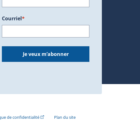
Courriel
*
dans une nouvelle fenêtre.)
Je veux m’abonner
n externe s'ouvrira dans une nouvelle fenêtre.)
(Cet hyperlien externe s'ouvrira dans une nouvelle fenê
ique de confidentialité
Plan du site