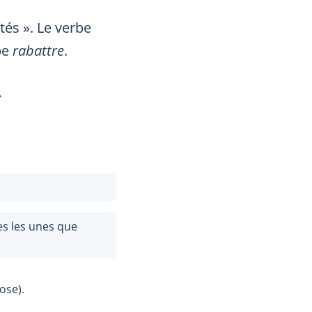
tés ». Le verbe
be
rabattre
.
s
s les unes que
ose).