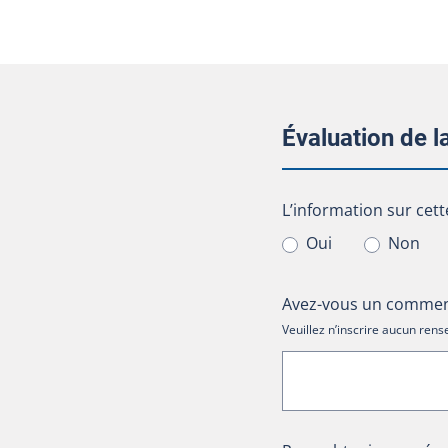
Évaluation de 
L’information sur cet
L’information sur cett
Oui
Non
Avez-vous un comment
Veuillez n’inscrire aucun re