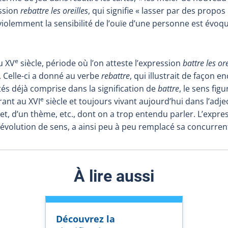
ession
rebattre les oreilles
, qui signifie « lasser par des propos
 violemment la sensibilité de l’ouïe d’une personne est évoq
e
u XV
siècle, période où l’on atteste l’expression
battre les ore
». Celle-ci a donné au verbe
rebattre
, qui illustrait de façon e
és déjà comprise dans la signification de
battre
, le sens fig
e
rant au XVI
siècle et toujours vivant aujourd’hui dans l’adje
ujet, d’un thème, etc., dont on a trop entendu parler. L’expr
 évolution de sens, a ainsi peu à peu remplacé sa concurre
À lire aussi
Découvrez la