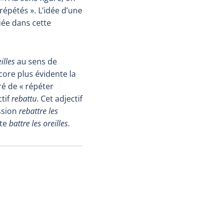
 répétés ». L’idée d’une
uée dans cette
illes
au sens de
ncore plus évidente la
uré de « répéter
ctif
rebattu
. Cet adjectif
ession
rebattre les
nte
battre les oreilles
.