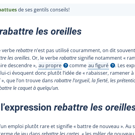
ebattues
de ses gentils conseils!
rabattre les oreilles
e verbe
rebattre
n’est pas utilisé couramment, on dit souvent
tre les oreilles
. Or, le verbe
rabattre
signifie notamment « ra
aire descendre »,
au propre
comme
au figuré
. Les ex
Afficher l'infobulle
Afficher l'infobulle
elui-ci évoquent donc plutôt l’idée de « rabaisser, ramener 
 », que l’on trouve dans
rabattre l’orgueil
,
la fierté
,
les prétenti
battre le caquet à quelqu’un.
 l’expression
rebattre les oreille
’un emploi plutôt rare et signifie « battre de nouveau ». Au s
terme de jeu dans
rebattre les cartes
, « les mêler de nouveau 