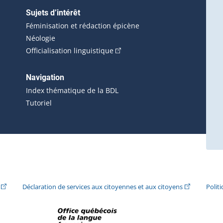
Sujets d’intérêt
Féminisation et rédaction épicène
Néologie
(Cet hyperlien externe s'ouvrira 
Officialisation linguistique
rlien externe s'ouvrira dans une nouvelle fenêtre.)
 s'ouvrira dans une nouvelle fenêtre.)
erne s'ouvrira dans une nouvelle fenêtre.)
Navigation
ira dans une nouvelle fenêtre.)
Index thématique de la BDL
Tutoriel
ira dans une nouvelle fenêtre.)
(Cet hyperlien externe s'ouvrira dans une nouvelle fenêtre.)
(Cet hyperlie
Déclaration de services aux citoyennes et aux citoyens
Polit