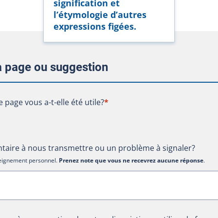
signification et
l’étymologie d’autres
expressions figées.
la page ou suggestion
te page vous a-t-elle été utile?
e page vous a-t-elle été utile?
*
aire à nous transmettre ou un problème à signaler?
nseignement personnel.
Prenez note que vous ne recevrez aucune réponse
.