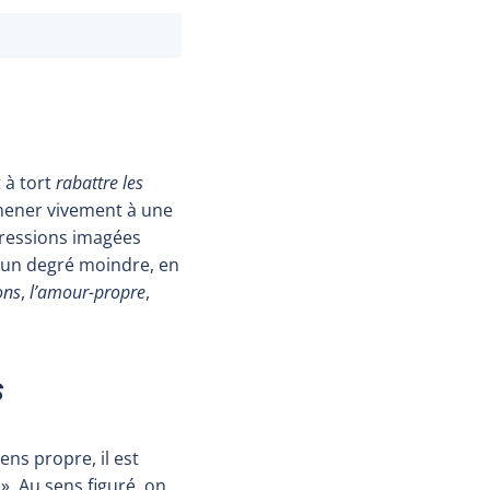
 à tort
rabattre les
mener vivement à une
pressions imagées
à un degré moindre, en
ons
,
l’amour-propre
,
s
ens propre, il est
». Au sens figuré, on