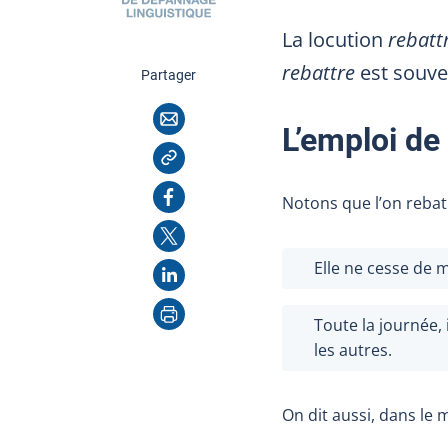
La locution
rebattr
rebattre
est souve
cette page
Partager
Courriel
L’emploi de
Copier l'adresse
Facebook
Notons que l’on rebat 
X
Elle ne cesse de
LinkedIn
Imprimer
Toute la journée, i
les autres.
On dit aussi, dans le