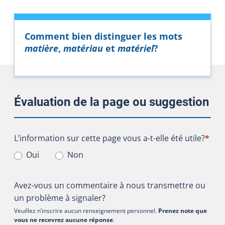
Comment bien distinguer les mots
matière
,
matériau
et
matériel
?
Évaluation de la page ou suggestion
L’information sur cette page vous a-t-elle été utile?
L’information sur cette page vous a-t-elle été utile?
*
Oui
Non
Avez-vous un commentaire à nous transmettre ou
un problème à signaler?
Veuillez n’inscrire aucun renseignement personnel.
Prenez note que
vous ne recevrez aucune réponse
.