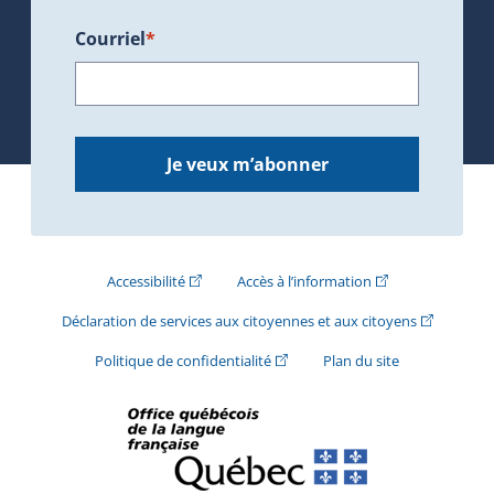
Courriel
*
Je veux m’abonner
(Cet hyperlien externe s'ouvrira dans une nouve
(Cet hyperlien exte
Accessibilité
Accès à l’information
(Cet hyperli
Déclaration de services aux citoyennes et aux citoyens
(Cet hyperlien externe s'ouvrira d
Politique de confidentialité
Plan du site