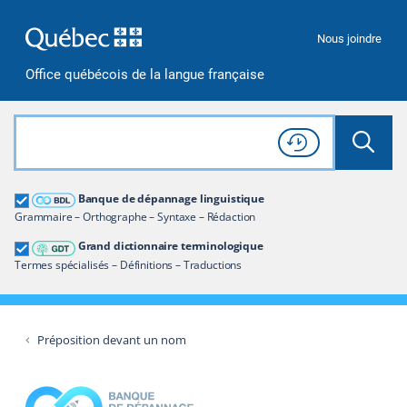
Passer à la recherche
Passer au contenu
Passer à la navigation
Nous joindre
Office québécois de la langue française
Rechercher dans tout le site
Lancer 
Consulter l'
Historique
de recherche
Grand dictionnaire terminologique
Banque de dépannage linguistique
Restreindre aux termes
Grammaire – Orthographe – Syntaxe – Rédaction
Grand dictionnaire terminologique
Termes spécialisés – Définitions – Traductions
Préposition devant un nom