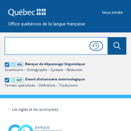
Passer à la recherche
Passer au contenu
Passer à la navigation
Nous joindre
Office québécois de la langue française
Rechercher dans tout le site
Lancer 
Consulter l'
Historique
de recherche
Grand dictionnaire terminologique
Banque de dépannage linguistique
Restreindre aux termes
Grammaire – Orthographe – Syntaxe – Rédaction
Grand dictionnaire terminologique
Termes spécialisés – Définitions – Traductions
Les sigles et les acronymes