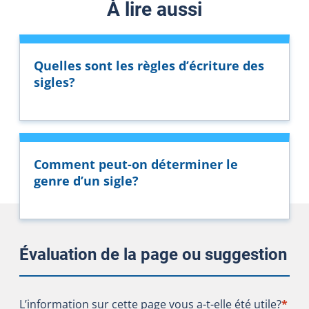
À lire aussi
Quelles sont les règles d’écriture des
sigles?
Comment peut-on déterminer le
genre d’un sigle?
Évaluation de la page ou suggestion
L’information sur cette page vous a-t-elle été utile?
L’information sur cette page vous a-t-elle été utile?
*