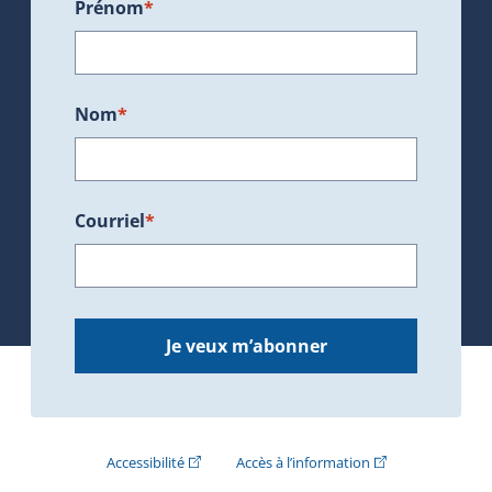
Prénom
*
Nom
*
Courriel
*
Je veux m’abonner
(Cet hyperlien externe s'ouvrira dans une nouve
(Cet hyperlien exte
Accessibilité
Accès à l’information