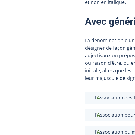
et non en italique.
Avec génér
La dénomination d’une
désigner de façon gén
adjectivaux ou préposi
ou raison d’être, ou 
initiale, alors que l
leur majuscule de sign
l’
A
ssociation des
l’
A
ssociation pour
l’
A
ssociation pul