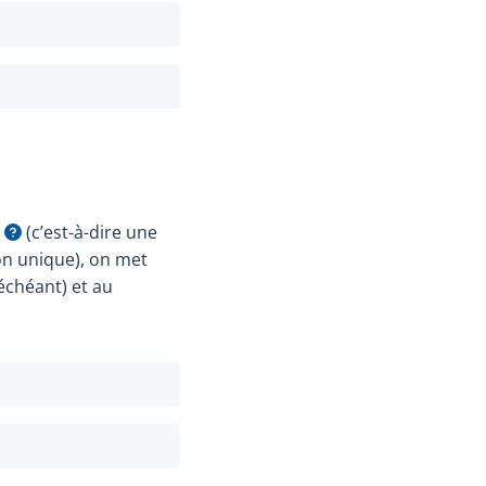
(c’est-à-dire une
ulle
on unique), on met
échéant) et au