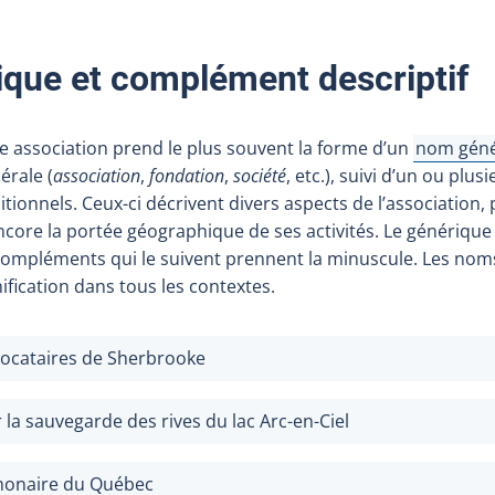
ique et complément descriptif
 association prend le plus souvent la forme d’un
nom géné
Afficher l
érale (
association
,
fondation
,
société
, etc.), suivi d’un ou pl
tionnels. Ceux-ci décrivent divers aspects de l’association
encore la portée géographique de ses activités. Le génériqu
es compléments qui le suivent prennent la minuscule. Les no
ification dans tous les contextes.
 locataires de Sherbrooke
 la sauvegarde des rives du lac Arc-en-Ciel
monaire du Québec