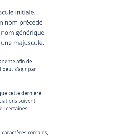
ule initiale.
un nom précédé
un nom générique
i une majuscule.
anente afin de
 peut s’agir par
 que cette dernière
ciations suivent
er certaines
n caractères romains,