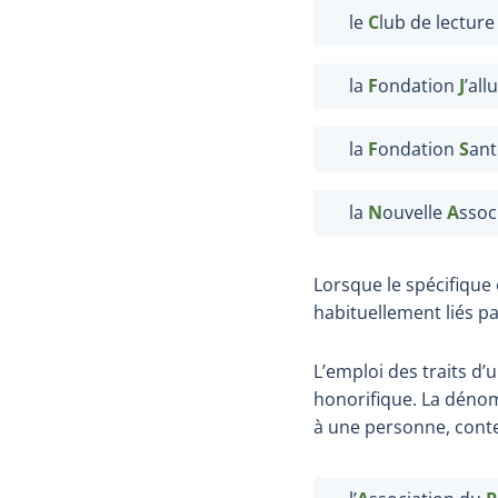
le
C
lub de lectur
la
F
ondation
J
’all
la
F
ondation
S
ant
la
N
ouvelle
A
ssoc
Lorsque le spécifique
habituellement liés pa
L’emploi des traits d
honorifique. La déno
à une personne, conte