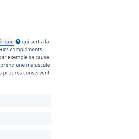
rique
qui sert à la
'infobulle
usieurs compléments
, par exemple sa cause
e prend une majuscule
ms propres conservent