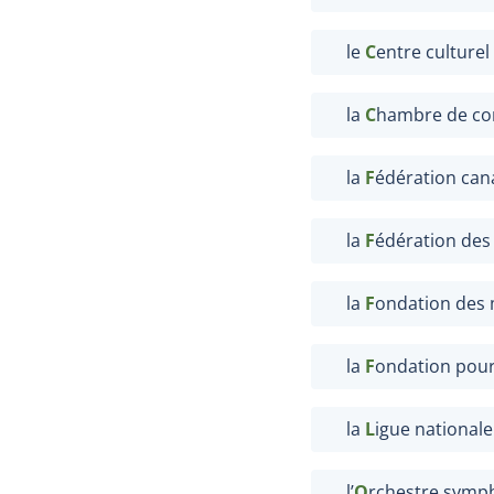
le
C
entre culturel
la
C
hambre de co
la
F
édération can
la
F
édération des
la
F
ondation des 
la
F
ondation pour 
la
L
igue national
l’
O
rchestre symp