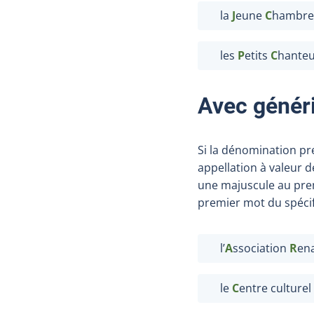
la
J
eune
C
hambre
les
P
etits
C
hanteu
Avec généri
Si la dénomination pr
appellation à valeur 
une majuscule au premi
premier mot du spécif
l’
A
ssociation
R
en
le
C
entre culturel