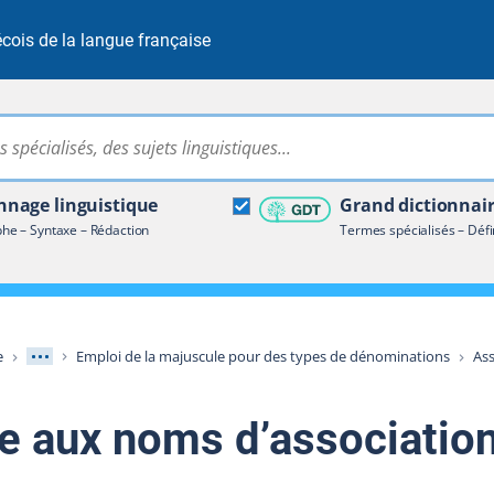
cois de la langue française
Rechercher dans tout le site
ire terminologique
nage linguistique
Grand dictionnai
e – Syntaxe – Rédaction
Termes spécialisés – Défi
Afficher les niveaux intermédiaires
e
Emploi de la majuscule pour des types de dénominations
Ass
e aux noms d’associatio