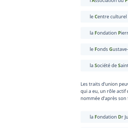
l’
A
ssociation du
P
le
C
entre culturel
la
F
ondation
P
ier
le
F
onds
G
ustave
la
S
ociété de
S
ain
Les traits d’union pe
qui a eu, un rôle acti
nommée d’après son fo
la
F
ondation
D
r J