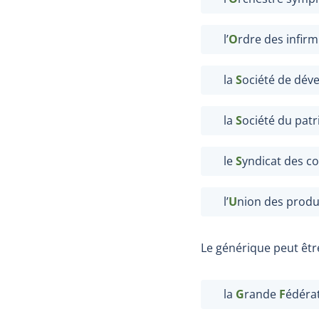
l’
O
rdre des infirm
la
S
ociété de dév
la
S
ociété du pat
le
S
yndicat des c
l’
U
nion des produ
Le générique peut êtr
la
G
rande
F
édérat