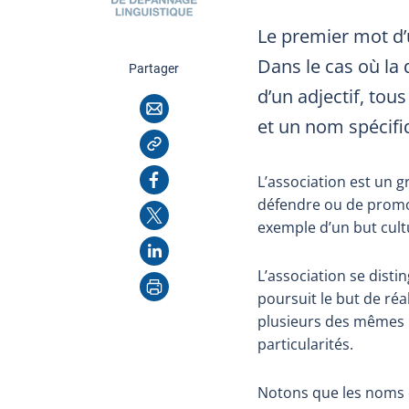
Le premier mot d’
Dans le cas où l
cette page
Partager
d’un adjectif, to
Courriel
et un nom spécifi
Copier l'adresse
Facebook
L’association est un 
défendre ou de promou
X
exemple d’un but cultur
LinkedIn
L’association se disti
Imprimer
poursuit le but de réa
plusieurs des mêmes r
particularités.
Notons que les noms d