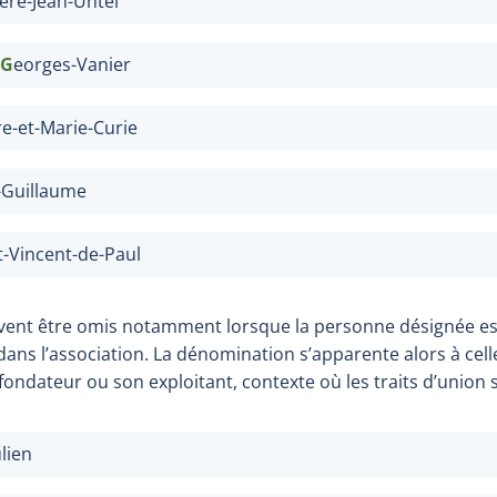
ère-Jean-Untel
G
eorges-Vanier
re-et-Marie-Curie
-Guillaume
t-Vincent-de-Paul
uvent être omis notamment lorsque la personne désignée es
f dans l’association. La dénomination s’apparente alors à cel
ndateur ou son exploitant, contexte où les traits d’union
ulien