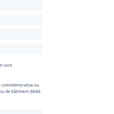
om sont
çon commémorative ou
ou de bâtiment dédié