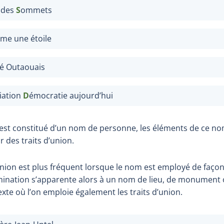
e des
S
ommets
ume une étoile
é Outaouais
iation
D
émocratie aujourd’hui
 est constitué d’un nom de personne, les éléments de ce n
r des traits d’union.
’union est plus fréquent lorsque le nom est employé de fa
mination s’apparente alors à un nom de lieu, de monument 
xte où l’on emploie également les traits d’union.