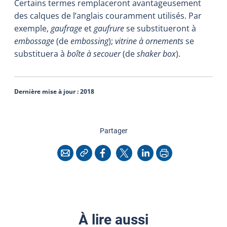
Certains termes remplaceront avantageusement
des calques de l’anglais couramment utilisés. Par
exemple,
gaufrage
et
gaufrure
se substitueront à
embossage
(de
embossing
);
vitrine à ornements
se
substituera à
boîte à secouer
(de
shaker box
).
Dernière mise à jour :
2018
cette page
Partager
Copier l'adresse
Imprimer
Courriel
Facebook
X
LinkedIn
À lire aussi