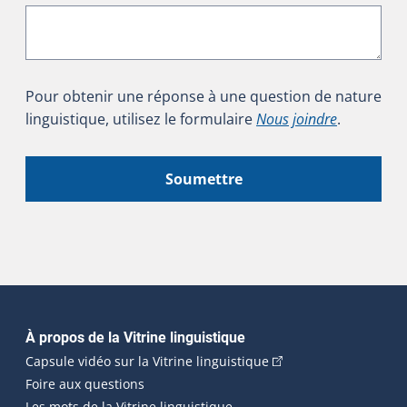
Pour obtenir une réponse à une question de nature
linguistique, utilisez le formulaire
Nous joindre
.
Soumettre
Navigation principale
À propos de la Vitrine linguistique
(Cet hyperlien externe
Capsule vidéo sur la Vitrine linguistique
Foire aux questions
Les mots de la Vitrine linguistique