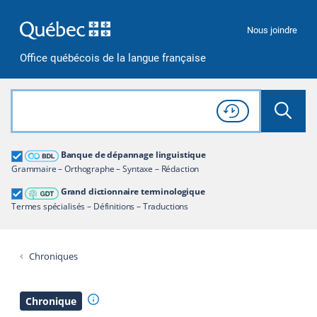
Passer à la recherche
Passer au contenu
Passer à la navigation
Nous joindre
Office québécois de la langue française
Rechercher dans tout le site
Lancer 
Consulter l'
Historique
de recherche
Grand dictionnaire terminologique
Banque de dépannage linguistique
Restreindre aux termes
Grammaire – Orthographe – Syntaxe – Rédaction
Grand dictionnaire terminologique
Termes spécialisés – Définitions – Traductions
Chroniques
Afficher l'infobulle
Chronique