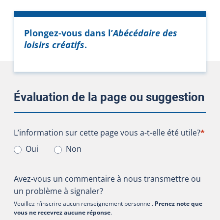
Plongez-vous dans l’
Abécédaire des
(Cet hyperlien externe s'ouvr
loisirs créatifs
.
Évaluation de la page ou suggestion
L’information sur cette page vous a-t-elle été utile?
L’information sur cette page vous a-t-elle été utile?
*
Oui
Non
Avez-vous un commentaire à nous transmettre ou
un problème à signaler?
Veuillez n’inscrire aucun renseignement personnel.
Prenez note que
vous ne recevrez aucune réponse
.