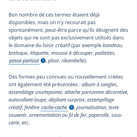
Bon nombre de ces termes étaient déjà
disponibles, mais on n’y recourait pas
spontanément, peut-être parce qu’ils désignent des
objets qui ne sont pas exclusivement utilisés dans
le domaine du loisir créatif (par exemple
bandeau
,
breloque
,
étiquette
,
mousse à découper
,
paillettes
,
passe-partout
,
plioir
,
ribambelle
).
Afficher l'infobulle
Des formes peu connues ou nouvellement créées
ont également été présentées :
album à sangles
,
assemblage courtepointe
,
attache parisienne décorative
,
autocollant-loupe
,
dépliant-surprise
,
estampillage
créatif
,
fenêtre
cache-cache
,
journalisation
,
texte
Afficher l'infobulle
souvenir
,
ornementation au fil de fer
,
paperolle
,
sous-
carte
, etc.