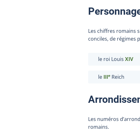
Personnage
Les chiffres romains 
conciles, de régimes p
le roi Louis
XIV
e
le
III
Reich
Arrondissem
Les numéros d’arrondi
romains.