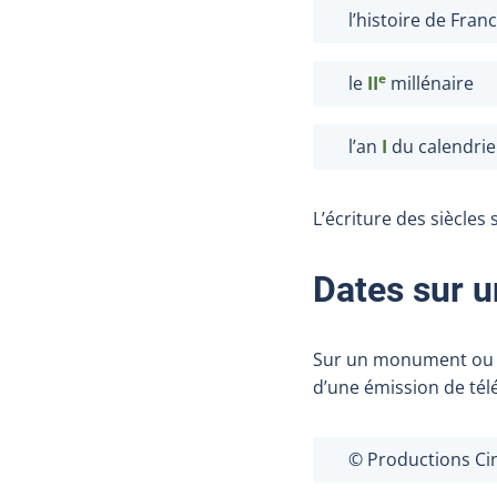
l’histoire de Fran
e
le
II
millénaire
l’an
I
du calendrie
L’écriture des siècles 
Date
s
sur u
Sur un monument ou un
d’une émission de tél
© Productions Ci