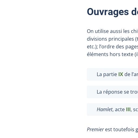
Ouvrage
s
de
On utilise aussi les c
divisions principales 
etc.); l’ordre des page
éléments hors texte (i
La partie
IX
de l’
La réponse se tro
Hamlet
, acte
III
, s
Premier
est toutefois g