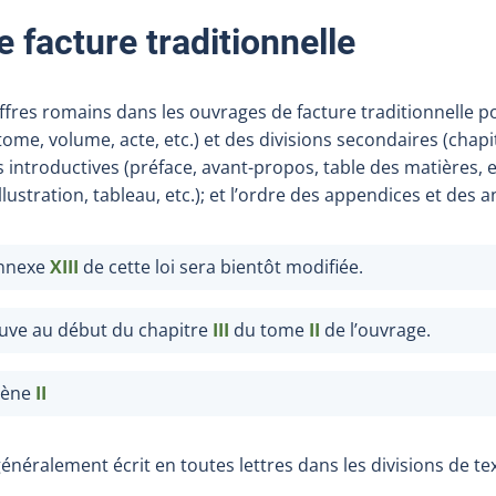
 facture traditionnelle
hiffres romains dans les ouvrages de facture traditionnelle p
(tome, volume, acte, etc.) et des divisions secondaires (chap
s introductives (préface, avant-propos, table des matières, et
llustration, tableau, etc.); et l’ordre des appendices et des 
annexe
XIII
de cette loi sera bientôt modifiée.
uve au début du chapitre
III
du tome
II
de l’ouvrage.
cène
II
énéralement écrit en toutes lettres dans les divisions de tex