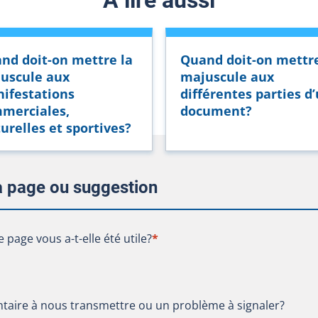
nd doit-on mettre la
Quand doit-on mettre
uscule aux
majuscule aux
ifestations
différentes parties d
merciales,
document?
turelles et sportives?
la page ou suggestion
te page vous a-t-elle été utile?
e page vous a-t-elle été utile?
*
aire à nous transmettre ou un problème à signaler?