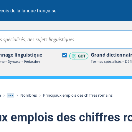
cois de la langue française
Rechercher dans tout le site
ire terminologique
nage linguistique
Grand dictionnai
e – Syntaxe – Rédaction
Termes spécialisés – Défi
Afficher les niveaux intermédiaires
e
Nombres
Principaux emplois des chiffres romains
ux emplois des chiffres 