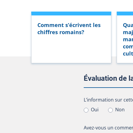
Comment s’écrivent les
Qua
chiffres romains?
maj
man
com
cul
Évaluation de 
L’information sur cet
L’information sur cett
Oui
Non
Avez-vous un comment