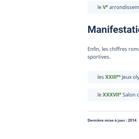
e
le
V
arrondissemen
Manifestati
Enfin, les chiffres r
sportives.
es
les
XXIII
Jeux ol
e
le
XXXVII
Salon d
Dernière mise à jour :
2014