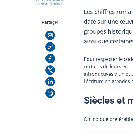
Les chiffres romai
date sur une œuvr
cette page
Partager
groupes historiqu
Courriel
ainsi que certaine
Copier l'adresse
Facebook
Pour respecter le code
certains de leurs emplo
X
introductives d’un ou
LinkedIn
l’écriture en grandes 
Imprimer
Siècle
s
et m
On indique préférablem