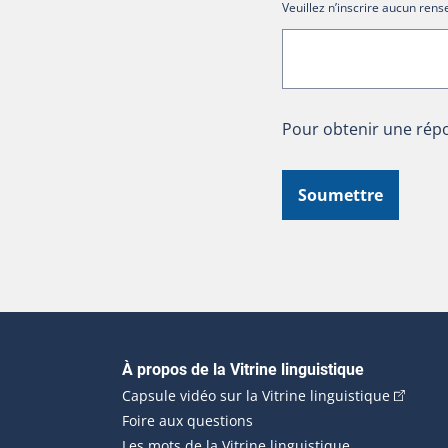
Veuillez n’inscrire aucun re
Pour obtenir une répo
Soumettre
Navigation principale
À propos de la Vitrine linguistique
(Cet hyp
Capsule vidéo sur la Vitrine linguistique
Foire aux questions
Les mots de la Vitrine linguistique