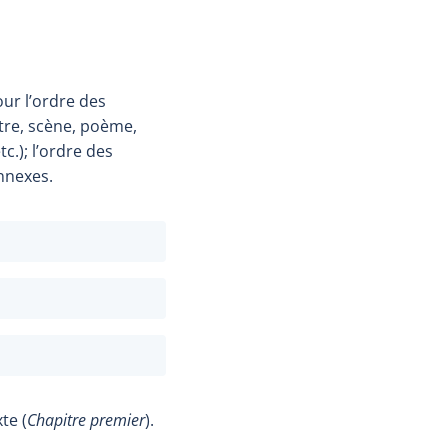
our l’ordre des
itre, scène, poème,
c.); l’ordre des
annexes.
te (
Chapitre premier
).