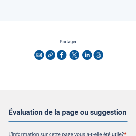
cette page
Partager
Copier l'adresse
Imprimer
Courriel
Facebook
X
LinkedIn
Évaluation de la page ou suggestion
L’information sur cette page vous a-t-elle été utile?
L’information sur cette page vous a-t-elle été utile?
*