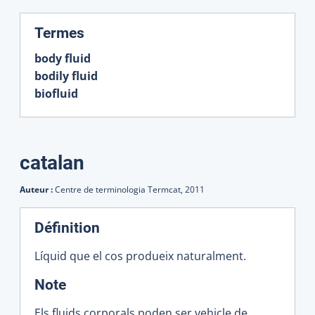
:
Termes
body fluid
bodily fluid
biofluid
catalan
Auteur :
Centre de terminologia Termcat,
2011
Définition
Líquid que el cos produeix naturalment.
:
Note
Els fluids corporals poden ser vehicle de