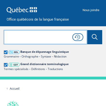
Passer à la recherche
Passer au contenu
Passer à la navigation
Nous joindre
Office québécois de la langue française
Rechercher dans tout le site
Lancer 
Consulter l'
Historique
de recherche
Grand dictionnaire terminologique
Banque de dépannage linguistique
Restreindre aux termes
Grammaire – Orthographe – Syntaxe – Rédaction
Grand dictionnaire terminologique
Termes spécialisés – Définitions – Traductions
Accueil