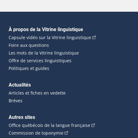
Navigation principale
À propos de la Vitrine linguistique
(Cet hyperlien externe
Capsule vidéo sur la Vitrine linguistique
Foire aux questions
Les mots de la Vitrine linguistique
Offre de services linguistiques
Politiques et guides
Actualités
Articles et fiches en vedette
Brèves
Autres sites
(Cet hyperlien externe 
Office québécois de la langue française
(Cet hyperlien externe s'ouvrira dan
Commission de toponymie