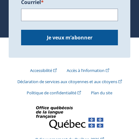
Courriel
*
Je veux m’abonner
(Cet hyperlien externe s'ouvrira dans une nouve
(Cet hyperlien exte
Accessibilité
Accès à l’information
(Cet hyperli
Déclaration de services aux citoyennes et aux citoyens
(Cet hyperlien externe s'ouvrira d
Politique de confidentialité
Plan du site
(Cet hyperlien extern