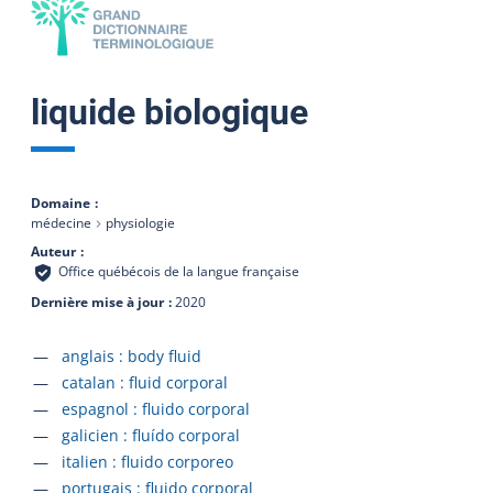
liquide biologique
Domaine
médecine
physiologie
Auteur
Office québécois de la langue française
Dernière mise à jour
2020
Accéder à la fiche en
anglais :
body fluid
Accéder à la fiche en
catalan :
fluid corporal
Accéder à la fiche en
espagnol :
fluido corporal
Accéder à la fiche en
galicien :
fluído corporal
Accéder à la fiche en
italien :
fluido corporeo
Accéder à la fiche en
portugais :
fluido corporal