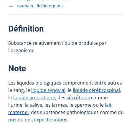
Accéder à la fiche en
roumain :
lichid organic
:
Définition
Substance relativement liquide produite par
l'organisme.
:
Note
Les liquides biologiques comprennent entre autres
le sang, le
liquide synovial
, le
liquide cérébrospinal
,
le
liquide amniotique
; des
sécrétions
comme
l'urine, la salive, les larmes, le sperme ou le
lait
maternel
; des substances pathologiques comme du
pus
ou des
expectorations
.