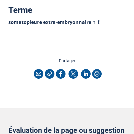
:
Terme
somatopleure extra-embryonnaire
n. f.
cette page
Partager
Copier l'adresse
Imprimer
Courriel
Facebook
X
LinkedIn
Évaluation de la page ou suggestion