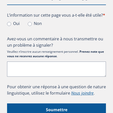
L’information sur cette page vous a-t-elle été utile?
L’information sur cette page vous a-t-elle été utile?
*
Oui
Non
Avez-vous un commentaire à nous transmettre ou
un problème à signaler?
Veuillez n’inscrire aucun renseignement personnel.
Prenez note que
vous ne recevrez aucune réponse
.
Pour obtenir une réponse à une question de nature
linguistique, utilisez le formulaire
Nous joindre
.
Soumettre