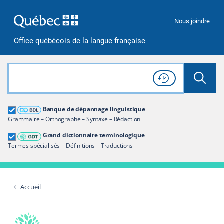
Passer à la recherche
Passer au contenu
Passer à la navigation
Nous joindre
Office québécois de la langue française
Rechercher dans tout le site
Lancer 
Consulter l'
Historique
de recherche
Grand dictionnaire terminologique
Banque de dépannage linguistique
Restreindre aux termes
Grammaire – Orthographe – Syntaxe – Rédaction
Grand dictionnaire terminologique
Termes spécialisés – Définitions – Traductions
Accueil