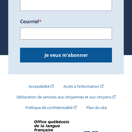
Courriel
*
Je veux m’abonner
(Cet hyperlien externe s'ouvrira dans une nouve
(Cet hyperlien exte
Accessibilité
Accès à l’information
(Cet hyperli
Déclaration de services aux citoyennes et aux citoyens
(Cet hyperlien externe s'ouvrira d
Politique de confidentialité
Plan du site