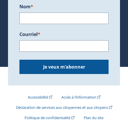
Nom
*
Courriel
*
Je veux m’abonner
(Cet hyperlien externe s'ouvrira dans une nouve
(Cet hyperlien exte
Accessibilité
Accès à l’information
(Cet hyperli
Déclaration de services aux citoyennes et aux citoyens
(Cet hyperlien externe s'ouvrira d
Politique de confidentialité
Plan du site