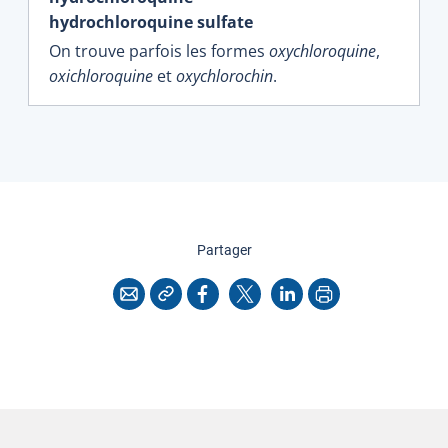
hydrochloroquine sulfate
On trouve parfois les formes
oxychloroquine
,
oxichloroquine
et
oxychlorochin
.
cette page
Partager
Copier l'adresse
Imprimer
Courriel
Facebook
X
LinkedIn