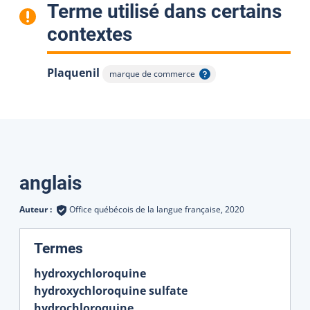
Terme utilisé dans certains
:
contextes
Plaquenil
marque de commerce
Afficher l'infobulle
Traductions
anglais
Auteur :
Office québécois de la langue française,
2020
:
Termes
hydroxychloroquine
hydroxychloroquine sulfate
hydrochloroquine