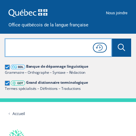
Passer à la recherche
Passer au contenu
Passer à la navigation
Nous joindre
Office québécois de la langue française
Rechercher dans tout le site
Lancer 
Consulter l'
Historique
de recherche
Grand dictionnaire terminologique
Banque de dépannage linguistique
Restreindre aux termes
Grammaire – Orthographe – Syntaxe – Rédaction
Grand dictionnaire terminologique
Termes spécialisés – Définitions – Traductions
Accueil