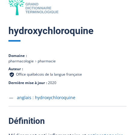
hydroxychloroquine
Domaine
pharmacologie
pharmacie
Auteur
Office québécois de la langue française
Dernière mise à jour
2020
Accéder à la fiche en
anglais :
hydroxychloroquine
:
Définition