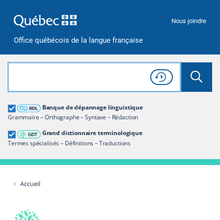
Passer à la recherche
Passer au contenu
Passer à la navigation
Nous joindre
Office québécois de la langue française
Rechercher dans tout le site
Lancer 
Consulter l'
Historique
de recherche
Grand dictionnaire terminologique
Banque de dépannage linguistique
Restreindre aux termes
Grammaire – Orthographe – Syntaxe – Rédaction
Grand dictionnaire terminologique
Termes spécialisés – Définitions – Traductions
Accueil