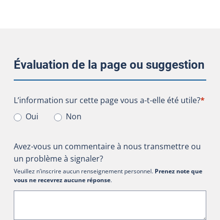
Évaluation de la page ou suggestion
L’information sur cette page vous a-t-elle été utile?
L’information sur cette page vous a-t-elle été utile?
*
Oui
Non
Avez-vous un commentaire à nous transmettre ou
un problème à signaler?
Veuillez n’inscrire aucun renseignement personnel.
Prenez note que
vous ne recevrez aucune réponse
.