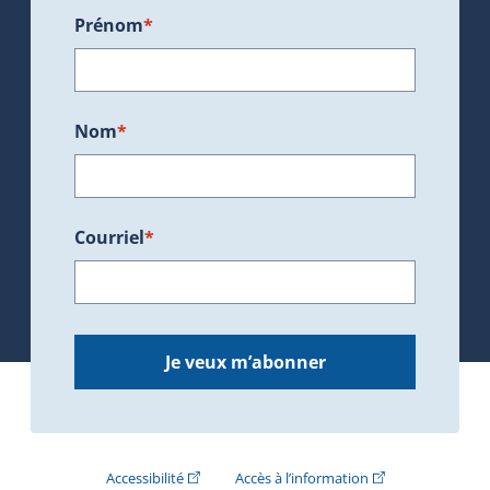
Prénom
*
Nom
*
Courriel
*
Je veux m’abonner
(Cet hyperlien externe s'ouvrira dans une nouve
(Cet hyperlien exte
Accessibilité
Accès à l’information