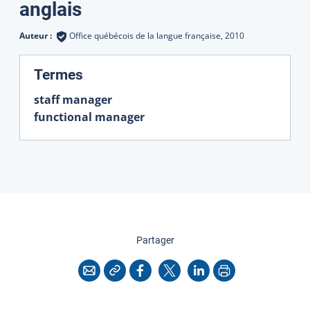
Traductions
anglais
Auteur :
Office québécois de la langue française,
2010
:
Termes
staff manager
functional manager
cette page
Partager
Copier l'adresse
Imprimer
Courriel
Facebook
X
LinkedIn