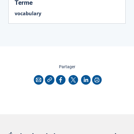
:
Terme
vocabulary
cette page
Partager
Copier l'adresse
Imprimer
Courriel
Facebook
X
LinkedIn