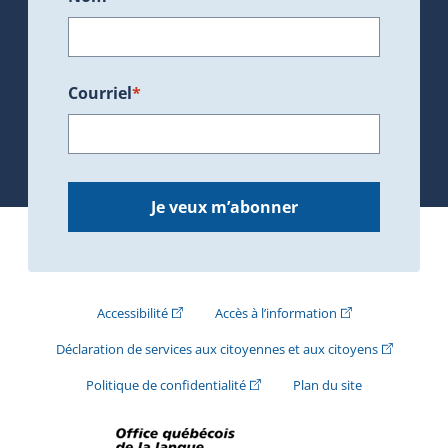
Courriel
*
Je veux m’abonner
(Cet hyperlien externe s'ouvrira dans une nouve
(Cet hyperlien exte
Accessibilité
Accès à l’information
(Cet hyperli
Déclaration de services aux citoyennes et aux citoyens
(Cet hyperlien externe s'ouvrira d
Politique de confidentialité
Plan du site