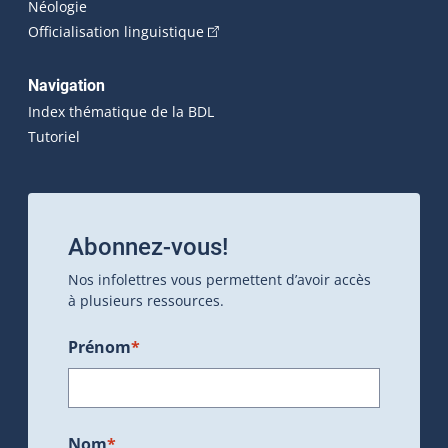
Néologie
(Cet hyperlien externe s'ouvrira dan
Officialisation linguistique
Navigation
Index thématique de la BDL
Tutoriel
Abonnez-vous!
Nos infolettres vous permettent d’avoir accès
à plusieurs ressources.
Prénom
*
Nom
*