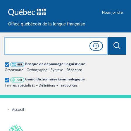
Passer à la recherche
Passer au contenu
Passer à la navigation
Nous joindre
Office québécois de la langue française
Rechercher dans tout le site
Lancer 
Consulter l'
Historique
de recherche
Grand dictionnaire terminologique
Banque de dépannage linguistique
Restreindre aux termes
Grammaire – Orthographe – Syntaxe – Rédaction
Grand dictionnaire terminologique
Termes spécialisés – Définitions – Traductions
Accueil