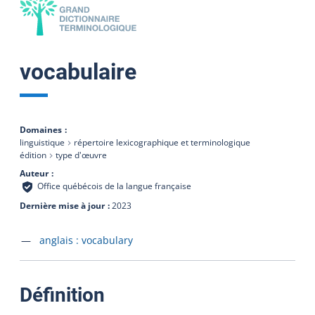
vocabulaire
Domaines
linguistique
répertoire lexicographique et terminologique
édition
type d'œuvre
Auteur
Office québécois de la langue française
Dernière mise à jour
2023
Accéder à la fiche en
anglais :
vocabulary
:
Définition