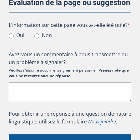
Évaluation de la page ou suggestion
L’information sur cette page vous a-t-elle été utile?
L’information sur cette page vous a-t-elle été utile?
*
Oui
Non
Avez-vous un commentaire à nous transmettre ou
un problème à signaler?
Veuillez n’inscrire aucun renseignement personnel.
Prenez note que
vous ne recevrez aucune réponse
.
Pour obtenir une réponse à une question de nature
linguistique, utilisez le formulaire
Nous joindre
.