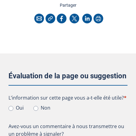
cette page
Partager
Copier l'adresse
Imprimer
Courriel
Facebook
X
LinkedIn
Évaluation de la page ou suggestion
L’information sur cette page vous a-t-elle été utile?
L’information sur cette page vous a-t-elle été utile?
*
Oui
Non
Avez-vous un commentaire à nous transmettre ou
un problème à signaler?