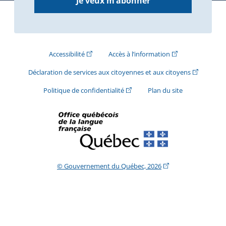
Je veux m’abonner
(Cet hyperlien externe s'ouvrira dans une nouve
(Cet hyperlien exte
Accessibilité
Accès à l’information
(Cet hyperli
Déclaration de services aux citoyennes et aux citoyens
(Cet hyperlien externe s'ouvrira d
Politique de confidentialité
Plan du site
(Cet hyperlien extern
© Gouvernement du Québec, 2026