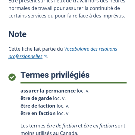
Être présent sur les lieux de travail hors des heures
normales de travail pour assurer la continuité de
certains services ou pour faire face à des imprévus.
:
Note
Cette fiche fait partie du
Vocabulaire des relations
(Cet hyperlien externe s'ouvrira dans une nou
professionnelles
.
:
Termes privilégiés
assurer la permanence
loc. v.
être de garde
loc. v.
être de faction
loc. v.
être en faction
loc. v.
Les termes
être de faction
et
être en faction
sont
moins utilisés au Canada.