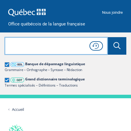
Passer à la recherche
Passer au contenu
Passer à la navigation
Nous joindre
Office québécois de la langue française
Rechercher dans tout le site
Lancer 
Consulter l'
Historique
de recherche
Grand dictionnaire terminologique
Banque de dépannage linguistique
Restreindre aux termes
Grammaire – Orthographe – Syntaxe – Rédaction
Grand dictionnaire terminologique
Termes spécialisés – Définitions – Traductions
Accueil