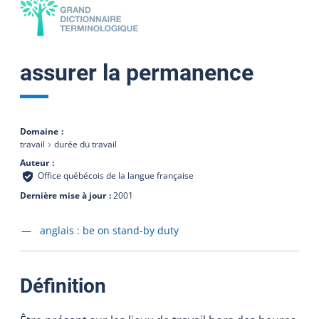
assurer la permanence
Domaine
travail
durée du travail
Auteur
Office québécois de la langue française
Dernière mise à jour
2001
Accéder à la fiche en
anglais :
be on stand-by duty
:
Définition