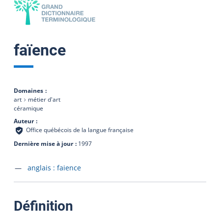
faïence
Domaines
art
métier d'art
céramique
Auteur
Office québécois de la langue française
Dernière mise à jour
1997
Accéder à la fiche en
anglais :
faience
:
Définition