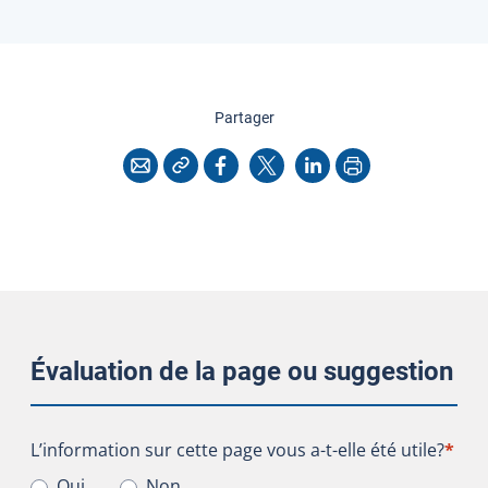
cette page
Partager
Copier l'adresse
Imprimer
Courriel
Facebook
X
LinkedIn
Évaluation de la page ou suggestion
L’information sur cette page vous a-t-elle été utile?
L’information sur cette page vous a-t-elle été utile?
*
Oui
Non