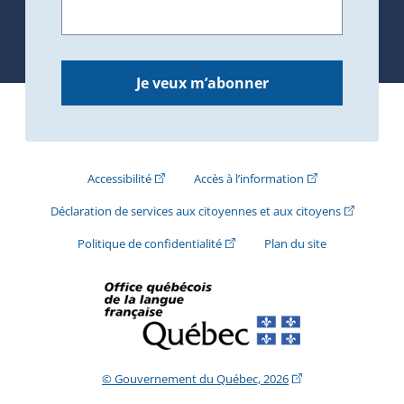
Je veux m’abonner
(Cet hyperlien externe s'ouvrira dans une nouve
(Cet hyperlien exte
Accessibilité
Accès à l’information
(Cet hyperli
Déclaration de services aux citoyennes et aux citoyens
(Cet hyperlien externe s'ouvrira d
Politique de confidentialité
Plan du site
(Cet hyperlien extern
© Gouvernement du Québec, 2026