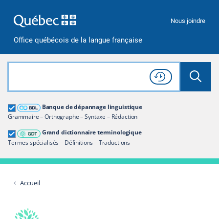
Passer à la recherche
Passer au contenu
Passer à la navigation
Nous joindre
Office québécois de la langue française
Rechercher dans tout le site
Lancer 
Consulter l'
Historique
de recherche
Grand dictionnaire terminologique
Banque de dépannage linguistique
Restreindre aux termes
Grammaire – Orthographe – Syntaxe – Rédaction
Grand dictionnaire terminologique
Termes spécialisés – Définitions – Traductions
Accueil