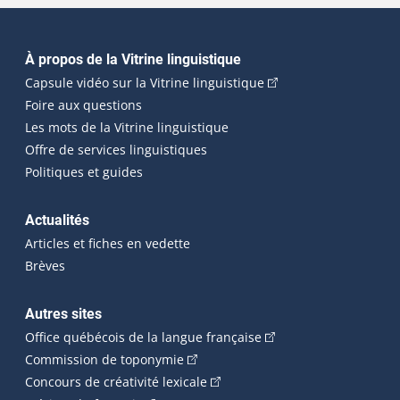
Navigation principale
À propos de la Vitrine linguistique
(Cet hyperlien externe
Capsule vidéo sur la Vitrine linguistique
Foire aux questions
Les mots de la Vitrine linguistique
Offre de services linguistiques
Politiques et guides
Actualités
Articles et fiches en vedette
Brèves
Autres sites
(Cet hyperlien externe 
Office québécois de la langue française
(Cet hyperlien externe s'ouvrira dan
Commission de toponymie
(Cet hyperlien externe s'ouvrira
Concours de créativité lexicale